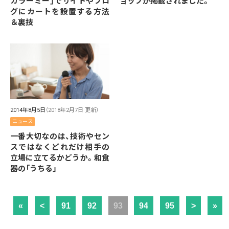
カラーミー」でサイトやブロ
ョップが掲載されました。
グにカートを設置する方法
＆裏技
2014年8月5日
（2018年2月7日 更新）
ニュース
一番大切なのは、技術やセン
スではなくどれだけ相手の
立場に立てるかどうか。和食
器の「うちる」
«
<
91
92
93
94
95
>
»