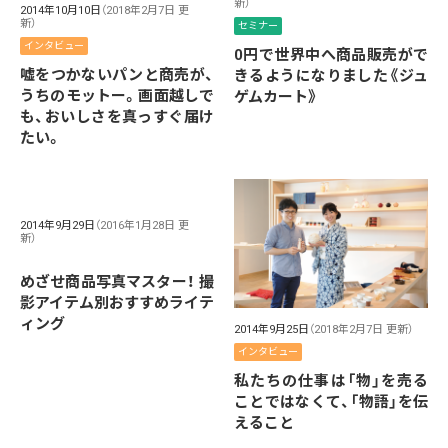
新）
2014年10月10日
（2018年2月7日 更
新）
セミナー
インタビュー
0円で世界中へ商品販売がで
嘘をつかないパンと商売が、
きるようになりました《ジュ
うちのモットー。画面越しで
ゲムカート》
も、おいしさを真っすぐ届け
たい。
2014年9月29日
（2016年1月28日 更
新）
めざせ商品写真マスター！ 撮
影アイテム別おすすめライテ
ィング
2014年9月25日
（2018年2月7日 更新）
インタビュー
私たちの仕事は「物」を売る
ことではなくて、「物語」を伝
えること