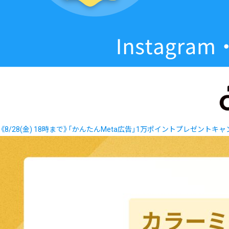
《8/28(金) 18時まで》「かんたんMeta広告」1万ポイントプレゼントキ