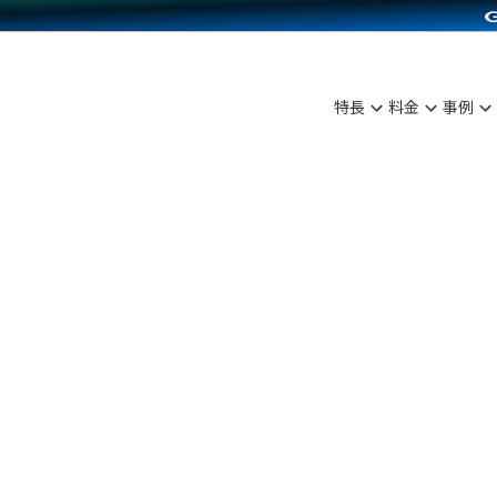
C（海外販売）
雑貨販売
サービスを見る
運営ノウハウを見る
ンを見る
プランを比較する
を見る
事例資料をみる
ン制作代行
イベント・セミナー
ディングの強化
アム
料金シミュレーション
ンタビュー
食品
特長
料金
事例
行
コミュニティイベントCarty
まな販売方法
他社サービスとの比較
プ事例
ファッション
API連携代行
よむよむカラーミー
つながる集客
ラー
雑貨
YouTubeチャンネル
ピングカート
イヤリティを向上
ルアプリ
舗との連携