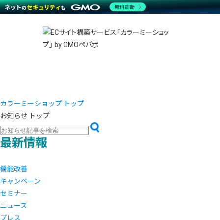
商材一覧を見る
無料診断
越境E
代行
運営サポート
機能一覧を見る
プラ
事例
料金
事例
デザイ
ブラン
サポート一覧を見る
プレミ
事例イ
プラン・料金一覧を見る
設定代
さまざ
お役立ち資料を見る
ラージ
ショッ
開発・
売上に
レギュ
ショッ
カラーミーショップ トップ
お知らせ トップ
顧客ロ
モバイ
最新情報
複数店
機能改善
キャンペーン
セミナー
ニュース
プレス