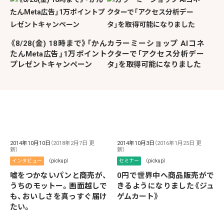
《8/28(金) 18時まで》「かん
カラーミーショップ AIコネ
たんMeta広告」1万ポイント
クターで「アクセス分析デー
プレゼントキャンペーン
タ」を取得可能になりました
2014年10月10日
（2018年2月7日 更
2014年10月3日
（2016年1月25日 更
新）
新）
インタビュー
（pickup）
セミナー
（pickup）
嘘をつかないパンと商売が、
0円で世界中へ商品販売がで
うちのモットー。画面越しで
きるようになりました《ジュ
も、おいしさを真っすぐ届け
ゲムカート》
たい。