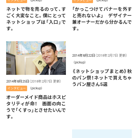
インタビュー
（pickup）
インタビュー
（pickup）
ネットで物を売るのって、す
「かっこつけてバナーを外す
ごく大変なこと。僕にとって
と売れないよ」 デザイナー
ネットショップは「入口」で
兼オーナーだから分かるんで
す。
す。
2014年8月22日
（2018年2月7日 更新）
（pickup）
《ネットショップまとめ》秋
のパン祭！ネットで買えちゃ
2014年8月25日
（2018年2月7日 更新）
うパン屋さん5選
インタビュー
（pickup）
オーダーメイド商品はホスピ
タリティが命！ 画面の向こ
うで「くすっ」とさせたいんで
す。