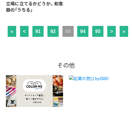
立場に立てるかどうか。和食
器の「うちる」
«
<
91
92
93
94
95
>
»
その他