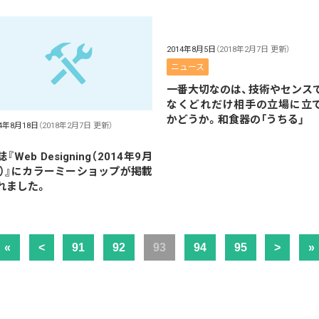
2014年8月5日
（2018年2月7日 更新）
ニュース
一番大切なのは、技術やセンス
なくどれだけ相手の立場に立
かどうか。和食器の「うちる」
14年8月18日
（2018年2月7日 更新）
『Web Designing（2014年9月
 ）』にカラーミーショップが掲載
れました。
«
<
91
92
93
94
95
>
»