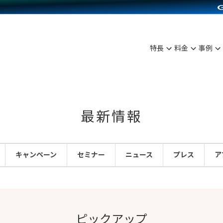
C（海外販売）
雑貨販売
サービスを見る
運営ノウハウを見る
ンを見る
を見る
プランを比較する
事例資料をみる
ディングの強化
ン制作代行
イベント・セミナー
アム
ンタビュー
料金シミュレーション
食品
特長
料金
事例
まな販売方法
行
コミュニティイベントCarty
プ事例
他社サービスとの比較
ファッション
つながる集客
API連携代行
よむよむカラーミー
ラー
雑貨
ピングカート
YouTubeチャンネル
最新情報
イヤリティを向上
ルアプリ
キャンペーン
セミナー
ニュース
プレス
ア
舗との連携
ピックアップ