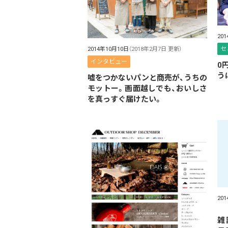
20
セ
2014年10月10日
（2018年2月7日 更新）
インタビュー
0
う
嘘をつかないパンと商売が、うちの
モットー。画面越しでも、おいしさ
を真っすぐ届けたい。
20
雑誌