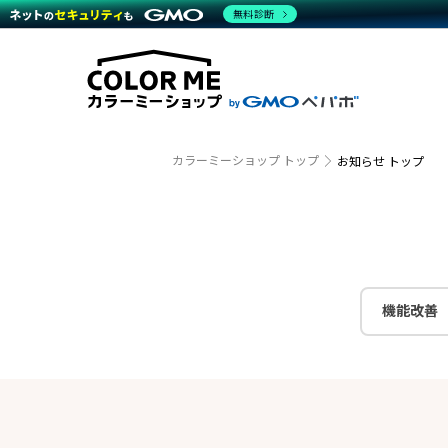
商材一覧を見る
無料診断
越境E
代行
運営サポート
機能一覧を見る
プラ
事例
料金
事例
ブラン
デザイ
サポート一覧を見る
プレミ
事例イ
プラン・料金一覧を見る
さまざ
設定代
お役立ち資料を見る
ラージ
ショッ
売上に
開発・
カラーミーショップ トップ
お知らせ トップ
レギュ
ショッ
顧客ロ
モバイ
機能改善
複数店