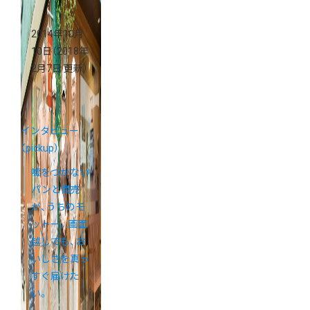
2014年10月
10日
（2018年
2月7日 更新）
インタビュー
（pickup）
嘘をつかない
パンと商売
が、うちのモ
ットー。画面
越しでも、お
いしさを真っ
すぐ届けた
い。