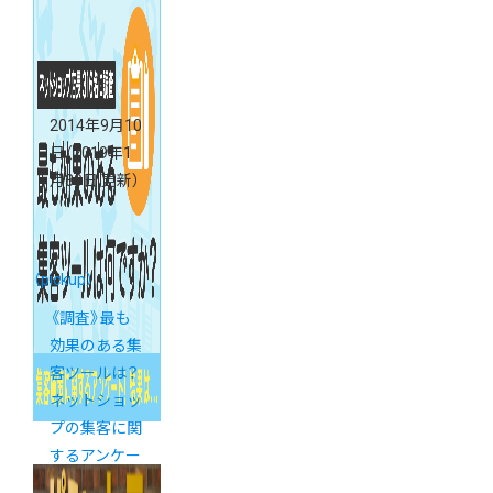
2014年9月10
日
（2019年1
月30日 更新）
（pickup）
《調査》最も
効果のある集
客ツールは？
ネットショッ
プの集客に関
するアンケー
ト