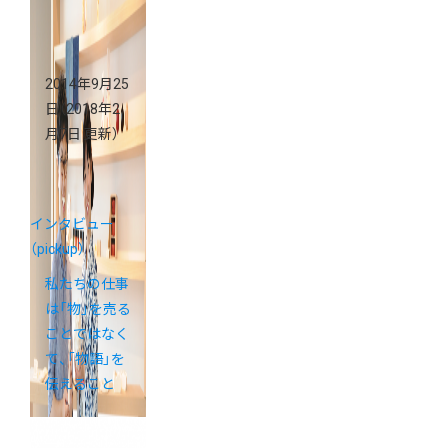
2014年9月25
日
（2018年2
月7日 更新）
インタビュー
（pickup）
私たちの仕事
は「物」を売る
ことではなく
て、「物語」を
伝えること