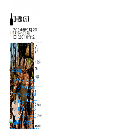
2014年9月20
日
（2018年2
月7日 更新）
（pickup）
《ネットショ
ップまとめ》
この秋おさえ
ておきたいア
ウトドアグッ
ズショップ5
選