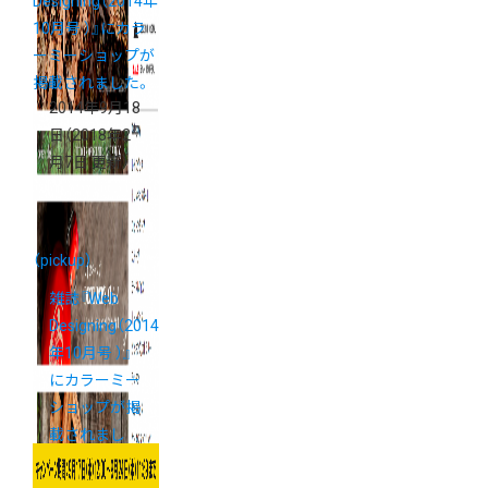
2014年9月18
日
（2018年2
月7日 更新）
（pickup）
雑誌『Web
Designing（2014
年10月号 ）』
にカラーミー
ショップが掲
載されまし
た。