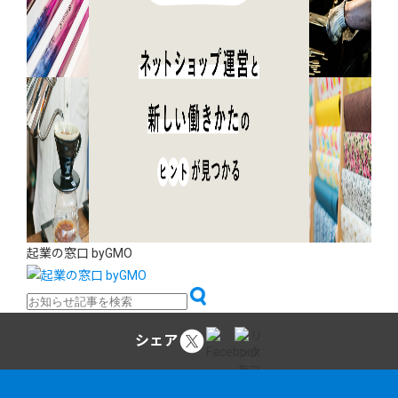
起業の窓口 byGMO
シェア