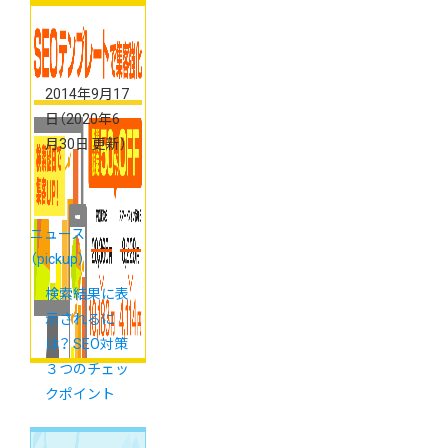
2014年9月17
日
（2020年6
月30日 更新）
ニュース
（pickup）
検索結果に表
示されるに
は？ SEO対策
３つのチェッ
クポイント