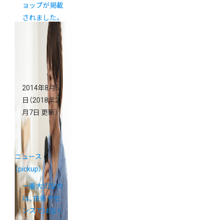
ョップが掲載
されました。
2014年8月5
日
（2018年2
月7日 更新）
ニュース
（pickup）
一番大切なの
は、技術やセ
ンスではなく