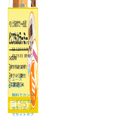
さん5選
2014年8月19
日
（2019年7
月25日 更新）
ニュース
（pickup）
無料でカンタ
ン！「どこでも
カラーミー」
でサイトやブ