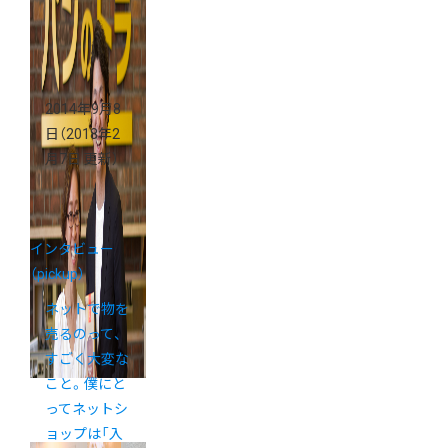
2014年9月8
日
（2018年2
月7日 更新）
インタビュー
（pickup）
ネットで物を
売るのって、
すごく大変な
こと。僕にと
ってネットシ
ョップは「入