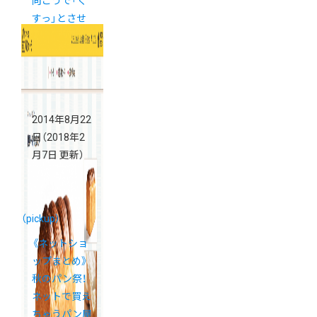
向こうで「く
すっ」とさせ
たいんです。
2014年8月22
日
（2018年2
月7日 更新）
（pickup）
《ネットショ
ップまとめ》
秋のパン祭！
ネットで買え
ちゃうパン屋