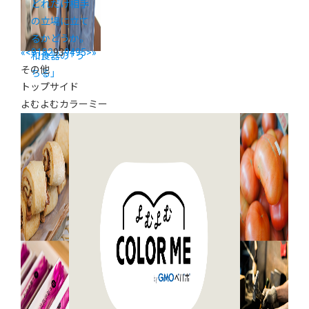
どれだけ相手
の立場に立て
るかどうか。
«
<
91
92
93
94
95
>
»
和食器の「う
その他
ちる」
トップサイド
よむよむカラーミー