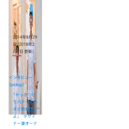
口」です。
2014年8月29
日
（2018年2
月7日 更新）
インタビュー
（pickup）
「かっこつけ
てバナーを外
すと売れない
よ」 デザイ
ナー兼オーナ