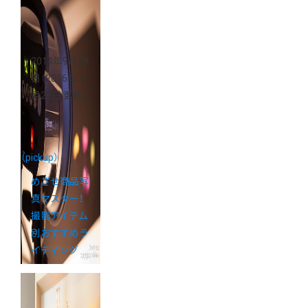
2014年9月29
日
（2016年1
月28日 更新）
（pickup）
めざせ商品写
真マスター！
撮影アイテム
別おすすめラ
イティング