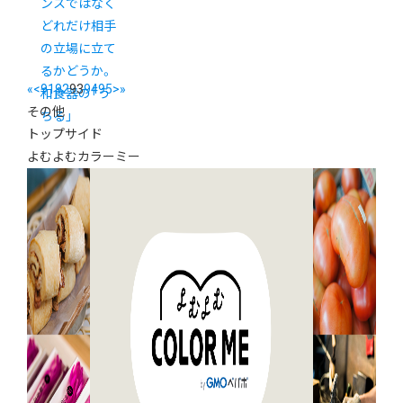
ンスではなく
どれだけ相手
の立場に立て
るかどうか。
«
<
91
92
93
94
95
>
»
和食器の「う
その他
ちる」
トップサイド
よむよむカラーミー