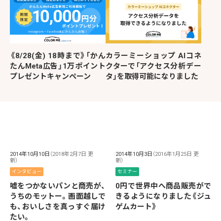
《8/28(金) 18時まで》「かん
カラーミーショップ AIコネ
たんMeta広告」1万ポイント
クターで「アクセス分析デー
プレゼントキャンペーン
タ」を取得可能になりました
2014年10月10日
（2018年2月7日 更
2014年10月3日
（2016年1月25日 更
新）
新）
インタビュー
セミナー
嘘をつかないパンと商売が、
0円で世界中へ商品販売がで
うちのモットー。画面越しで
きるようになりました《ジュ
も、おいしさを真っすぐ届け
ゲムカート》
たい。