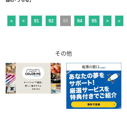
器の「うちる」
«
<
91
92
93
94
95
>
»
その他