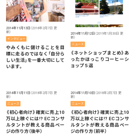
2014年11月13日
（2018年2月7日 更
新）
2014年11月12日
（2019年1月30日 更
新）
インタビュー
ニュース
やみくもに儲けることを目
《ネットショップまとめ》あ
標に走るのではなく「自分ら
ったかほっこりコーヒーシ
しい生活」を一番大切にして
ョップ５選
います。
2014年11月11日
（2018年2月7日 更
2014年11月10日
（2018年2月7日 更
新）
新）
ニュース
ニュース
《初心者向け》確実に売上10
《初心者向け》確実に売上10
万以上稼ぐには!? ECコンサ
万以上稼ぐには!? ECコンサ
ルタントが教える商品ペー
ルタントが教える商品ペー
ジの作り方（後半）
ジの作り方（前半）