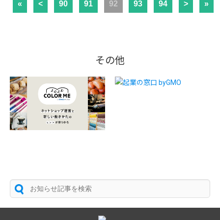
«
<
90
91
92
93
94
>
»
その他