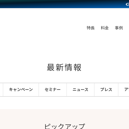
C（海外販売）
雑貨販売
サービスを見る
運営ノウハウを見る
ンを見る
プランを比較する
を見る
事例資料をみる
ン制作代行
イベント・セミナー
ディングの強化
アム
料金シミュレーション
ンタビュー
食品
特長
料金
事例
行
コミュニティイベントCarty
まな販売方法
他社サービスとの比較
プ事例
ファッション
API連携代行
よむよむカラーミー
つながる集客
ラー
雑貨
YouTubeチャンネル
ピングカート
最新情報
イヤリティを向上
ルアプリ
キャンペーン
セミナー
ニュース
プレス
ア
舗との連携
ピックアップ