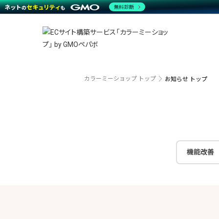
商材一覧を見る
無料診断
越境E
代行
運営サポート
機能一覧を見る
プラ
事例
料金
事例
デザイ
ブラン
サポート一覧を見る
プレミ
事例イ
プラン・料金一覧を見る
設定代
さまざ
お役立ち資料を見る
ラージ
ショッ
開発・
売上に
カラーミーショップ トップ
お知らせ トップ
レギュ
ショッ
顧客ロ
モバイ
機能改善
複数店