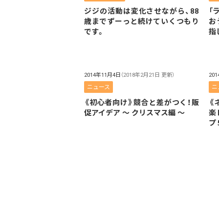
ジジの活動は変化させながら、88
「
歳までずーっと続けていくつもり
お
です。
指
2014年11月4日
（2018年2月21日 更新）
20
ニュース
ニ
《初心者向け》競合と差がつく！販
《
促アイデア 〜 クリスマス編 〜
楽
プ