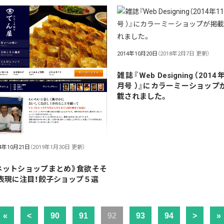
2014年10月20日
（2018年2月7日 更新）
雑誌『Web Designing（2014
月号 ）』にカラーミーショップ
載されました。
14年10月21日
（2019年1月30日 更新）
ネットショップまとめ》食欲そそ
表現に注目！餃子ショップ５選
«
<
90
91
92
93
94
>
»