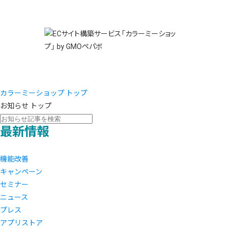
商材一覧を見る
無料診断
越境E
代行
運営サポート
機能一覧を見る
プラ
事例
料金
事例
ブラン
デザイ
サポート一覧を見る
プレミ
事例イ
プラン・料金一覧を見る
さまざ
設定代
お役立ち資料を見る
ラージ
ショッ
売上に
開発・
レギュ
ショッ
カラーミーショップ トップ
お知らせ トップ
顧客ロ
最新情報
モバイ
複数店
機能改善
キャンペーン
セミナー
ニュース
プレス