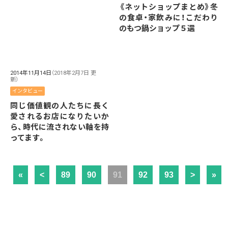
《ネットショップまとめ》冬
の食卓・家飲みに！こだわり
のもつ鍋ショップ５選
2014年11月14日
（2018年2月7日 更
新）
インタビュー
同じ価値観の人たちに長く
愛されるお店になりたいか
ら、時代に流されない軸を持
ってます。
«
<
89
90
91
92
93
>
»