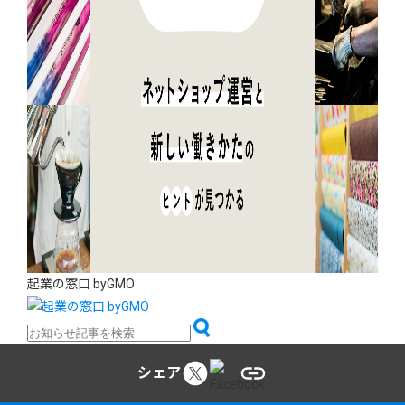
起業の窓口 byGMO
シェア