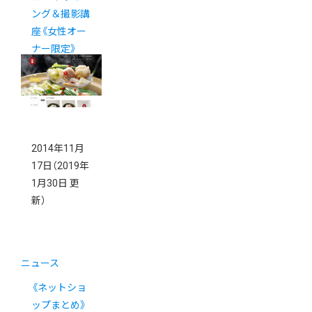
ング＆撮影講
座《女性オー
ナー限定》
2014年11月
17日
（2019年
1月30日 更
新）
ニュース
《ネットショ
ップまとめ》