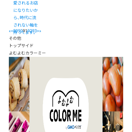
愛されるお店
になりたいか
ら、時代に流
されない軸を
«
<
89
90
91
92
93
>
»
持ってます。
その他
トップサイド
よむよむカラーミー