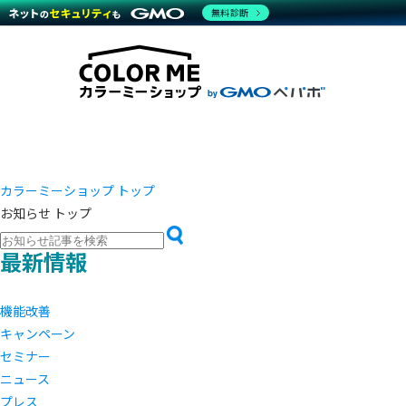
商材一覧を見る
無料診断
越境E
代行
運営サポート
機能一覧を見る
プラ
事例
料金
事例
デザイ
ブラン
サポート一覧を見る
プレミ
事例イ
プラン・料金一覧を見る
設定代
さまざ
お役立ち資料を見る
ラージ
ショッ
開発・
売上に
レギュ
ショッ
カラーミーショップ トップ
お知らせ トップ
顧客ロ
モバイ
最新情報
複数店
機能改善
キャンペーン
セミナー
ニュース
プレス