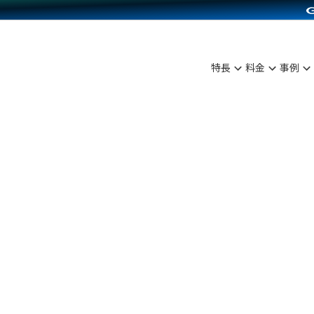
C（海外販売）
雑貨販売
サービスを見る
運営ノウハウを見る
ンを見る
プランを比較する
を見る
事例資料をみる
ン制作代行
イベント・セミナー
ディングの強化
アム
料金シミュレーション
ンタビュー
食品
特長
料金
事例
行
コミュニティイベントCarty
まな販売方法
他社サービスとの比較
プ事例
ファッション
API連携代行
よむよむカラーミー
つながる集客
ラー
雑貨
YouTubeチャンネル
ピングカート
イヤリティを向上
ルアプリ
舗との連携