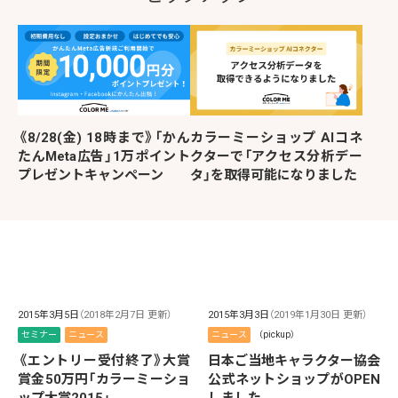
《8/28(金) 18時まで》「かん
カラーミーショップ AIコネ
たんMeta広告」1万ポイント
クターで「アクセス分析デー
プレゼントキャンペーン
タ」を取得可能になりました
2015年3月5日
（2018年2月7日 更新）
2015年3月3日
（2019年1月30日 更新）
セミナー
ニュース
ニュース
（pickup）
《エントリー受付終了》大賞
日本ご当地キャラクター協会
賞金50万円「カラーミーショ
公式ネットショップがOPEN
ップ大賞2015」
しました