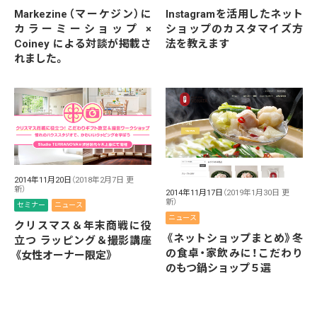
Instagramを活用したネット
Markezine（マーケジン）に
ショップのカスタマイズ方
カラーミーショップ ×
法を教えます
Coiney による対談が掲載さ
れました。
2014年11月20日
（2018年2月7日 更
新）
2014年11月17日
（2019年1月30日 更
新）
セミナー
ニュース
ニュース
クリスマス＆年末商戦に役
《ネットショップまとめ》冬
立つ ラッピング＆撮影講座
の食卓・家飲みに！こだわり
《女性オーナー限定》
のもつ鍋ショップ５選