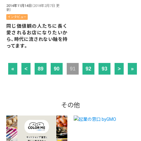
2014年11月14日
（2018年2月7日 更
新）
インタビュー
同じ価値観の人たちに長く
愛されるお店になりたいか
ら、時代に流されない軸を持
ってます。
«
<
89
90
91
92
93
>
»
その他