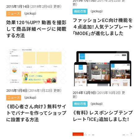
2015年1月13日
（2017年2月22日 更
新）
2015年1月14日
（2018年2月6日 更新）
機能改善
（pickup）
ニュース
（pickup）
ファッションEC向け機能を
効果120％UP!? 動画を撮影
４点追加！人気テンプレート
して商品詳細ページに掲載
「MODE」が進化しました
する方法
2015年1月8日
（2016年1月22日 更新）
2014年12月9日
（2015年10月2日 更
新）
ニュース
（pickup）
機能改善
（pickup）
《初心者さん向け》無料サイ
《有料》レスポンシブテンプ
トでバナーを作ってショップ
レート「ICE」追加しました！
に設置する方法