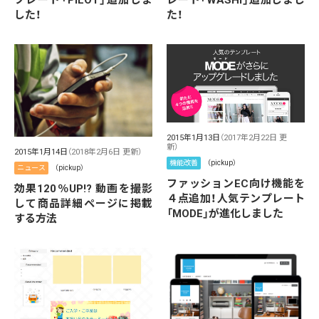
プレート「PILOT」追加しま
レート「WASHI」追加しまし
した！
た！
2015年1月13日
（2017年2月22日 更
新）
2015年1月14日
（2018年2月6日 更新）
機能改善
（pickup）
ニュース
（pickup）
ファッションEC向け機能を
効果120％UP!? 動画を撮影
４点追加！人気テンプレート
して商品詳細ページに掲載
「MODE」が進化しました
する方法