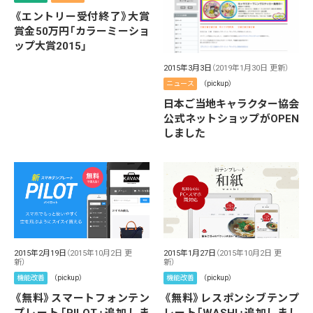
《エントリー受付終了》大賞
賞金50万円「カラーミーショ
ップ大賞2015」
2015年3月3日
（2019年1月30日 更新）
ニュース
（pickup）
日本ご当地キャラクター協会
公式ネットショップがOPEN
しました
2015年2月19日
（2015年10月2日 更
2015年1月27日
（2015年10月2日 更
新）
新）
機能改善
（pickup）
機能改善
（pickup）
《無料》スマートフォンテン
《無料》レスポンシブテンプ