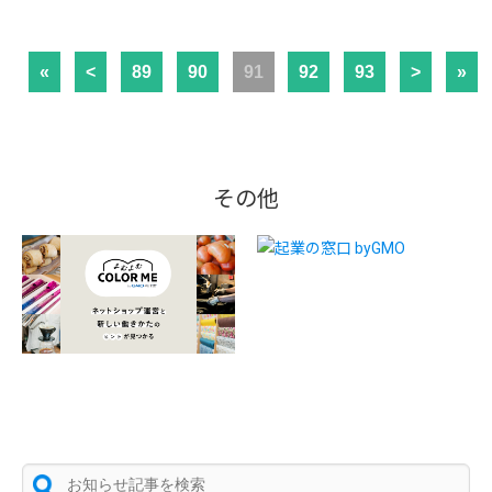
«
<
89
90
91
92
93
>
»
その他