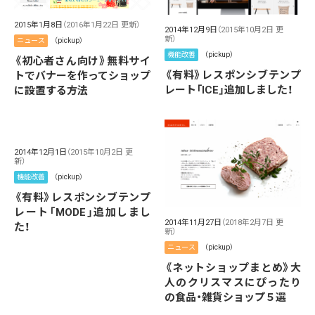
2015年1月8日
（2016年1月22日 更新）
2014年12月9日
（2015年10月2日 更
新）
ニュース
（pickup）
機能改善
（pickup）
《初心者さん向け》無料サイ
《有料》レスポンシブテンプ
トでバナーを作ってショップ
レート「ICE」追加しました！
に設置する方法
2014年12月1日
（2015年10月2日 更
新）
機能改善
（pickup）
《有料》レスポンシブテンプ
レート「MODE」追加しまし
2014年11月27日
（2018年2月7日 更
た！
新）
ニュース
（pickup）
《ネットショップまとめ》大
人のクリスマスにぴったり
の食品・雑貨ショップ５選