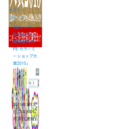
セミナー
ニュース
《エントリー
受付終了》大
賞 賞金50万
円「カラーミ
ーショップ大
賞2015」
2015年3月3
日
（2019年1
月30日 更新）