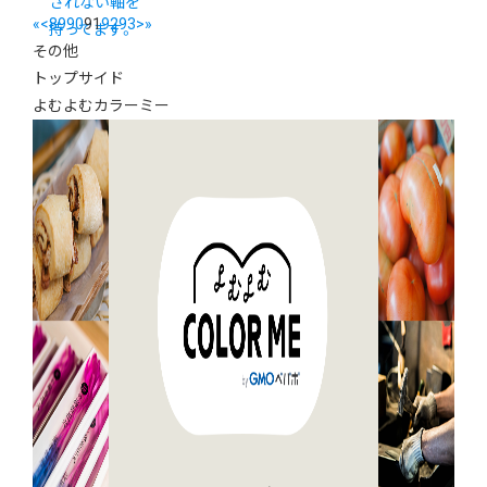
されない軸を
«
<
89
90
91
92
93
>
»
持ってます。
その他
トップサイド
よむよむカラーミー