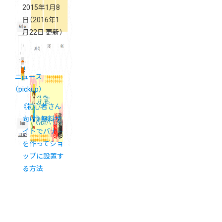
2015年1月8
日
（2016年1
月22日 更新）
ニュース
（pickup）
《初心者さん
向け》無料サ
イトでバナー
を作ってショ
ップに設置す
る方法