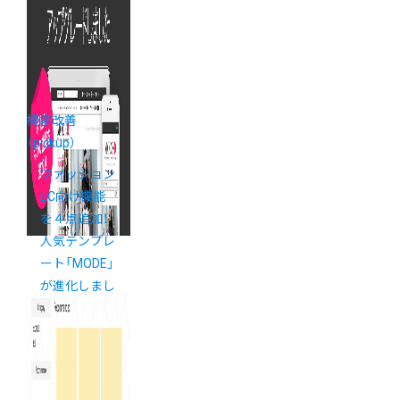
日
（2017年2
月22日 更新）
機能改善
（pickup）
ファッション
EC向け機能
を４点追加！
人気テンプレ
ート「MODE」
が進化しまし
た