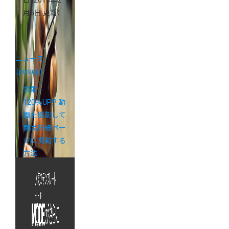
日
（2018年2
月6日 更新）
ニュース
（pickup）
効果
120％UP!? 動
画を撮影して
商品詳細ペー
ジに掲載する
方法
2015年1月13