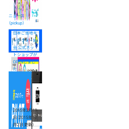
ニュース
（pickup）
日本ご当地キ
ャラクター協
会 公式ネッ
トショップが
OPENしまし
た
2015年2月19
日
（2015年10
月2日 更新）