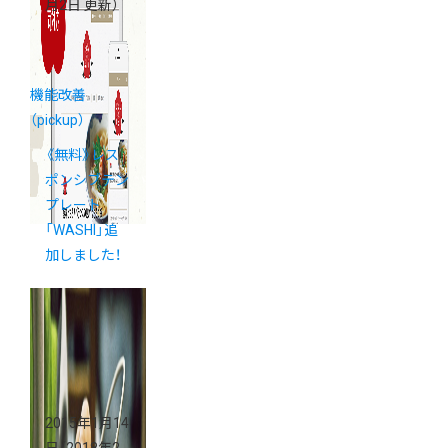
月2日 更新）
機能改善
（pickup）
《無料》レス
ポンシブテン
プレート
「WASHI」追
加しました！
2015年1月14