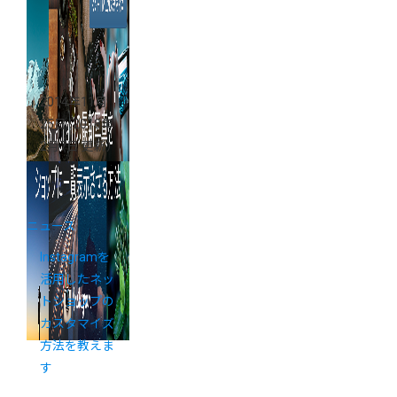
2014年11月
25日
（2018年
2月7日 更新）
ニュース
Instagramを
活用したネッ
トショップの
カスタマイズ
方法を教えま
す