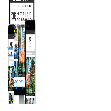
2014年12月1
日
（2015年10
月2日 更新）
機能改善
（pickup）
《有料》レス
ポンシブテン
プレート
「MODE」追加
しました！