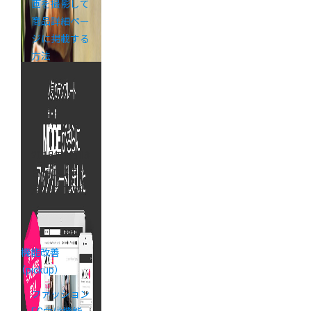
画を撮影して
商品詳細ペー
ジに掲載する
方法
2015年1月13
日
（2017年2
月22日 更新）
機能改善
（pickup）
ファッション