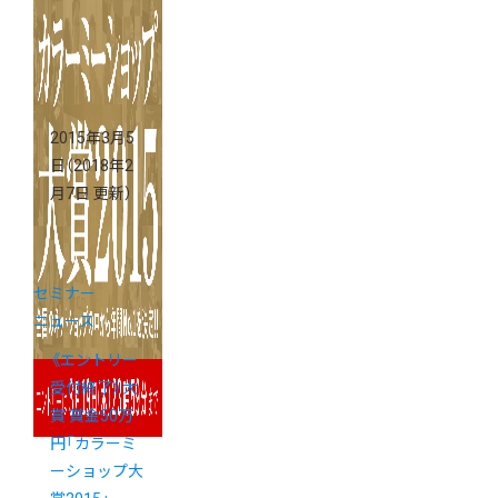
2015年3月5
日
（2018年2
月7日 更新）
セミナー
ニュース
《エントリー
受付終了》大
賞 賞金50万
円「カラーミ
ーショップ大