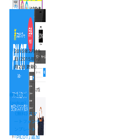
た
2015年2月19
日
（2015年10
月2日 更新）
機能改善
（pickup）
《無料》スマ
ートフォンテ
ンプレート
「PILOT」追加