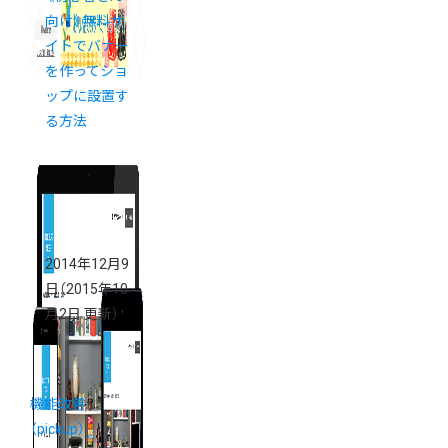
向け》無料サ
イトでバナー
を作ってショ
ップに設置す
る方法
2014年12月9
日
（2015年10
月2日 更新）
機能改善
（pickup）