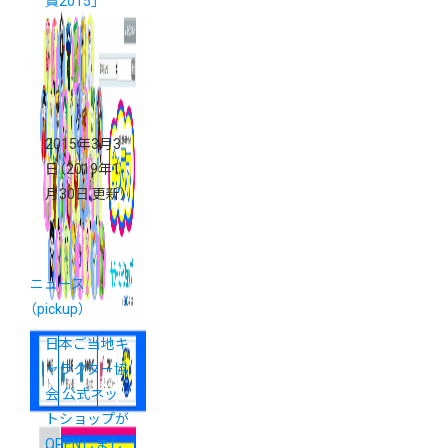
賞2015」
2015年3月3
日
（2019年1
月30日 更新）
ニュース
（pickup）
日本ご当地キ
ャラクター協
会 公式ネッ
トショップが
OPENしまし