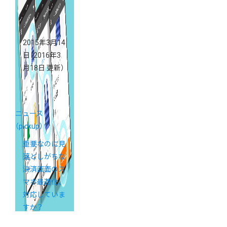
2015年3月14
日
（2016年3
月18日 更新）
ニュース
（pickup）
重要なのに見
落としがちな
決済画面のス
マホ最適化、
対応していま
すか？