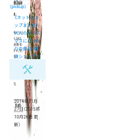
（pickup）
《ネットショ
ップまとめ》
大人のクリス
マスにぴった
りの食品・雑
貨ショップ５
選
2014年11月
27日
（2015年
10月26日 更
新）