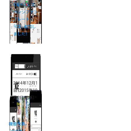
《有料》レス
ポンシブテン
プレート
「ICE」追加し
ました！
2014年12月1
日
（2015年10
月2日 更新）
機能改善