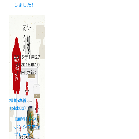
しました！
2015年1月27
日
（2015年10
月2日 更新）
機能改善
（pickup）
《無料》レス
ポンシブテン
プレート