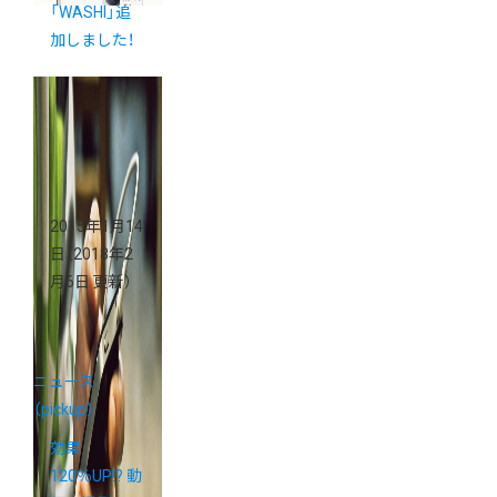
「WASHI」追
加しました！
2015年1月14
日
（2018年2
月6日 更新）
ニュース
（pickup）
効果
120％UP!? 動