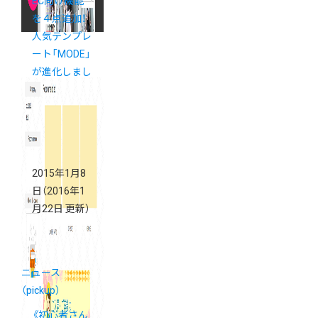
EC向け機能
を４点追加！
人気テンプレ
ート「MODE」
が進化しまし
た
2015年1月8
日
（2016年1
月22日 更新）
ニュース
（pickup）
《初心者さん