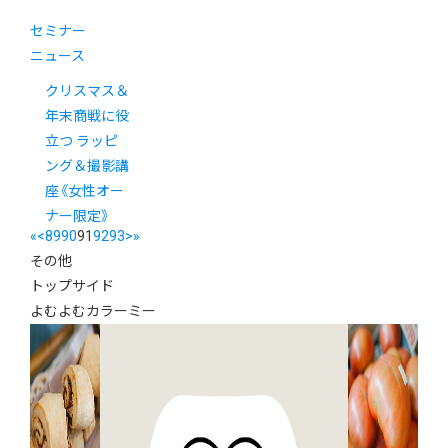
セミナー
ニュース
クリスマス＆
年末商戦に役
立つ ラッピ
ング＆撮影講
座《女性オー
ナー限定》
«
<
89
90
91
92
93
>
»
その他
トップサイド
よむよむカラーミー