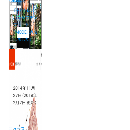
（pickup）
《有料》レス
ポンシブテン
プレート
「MODE」追加
しました！
2014年11月
27日
（2018年
2月7日 更新）
ニュース