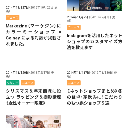
2014年11月27日
（2015年10月26日 更
新）
2014年11月25日
（2018年2月7日 更
ニュース
新）
Markezine（マーケジン）に
ニュース
カラーミーショップ ×
Instagramを活用したネット
Coiney による対談が掲載さ
ショップのカスタマイズ方
れました。
法を教えます
2014年11月20日
（2018年2月7日 更
2014年11月17日
（2019年1月30日 更
新）
新）
セミナー
ニュース
ニュース
クリスマス＆年末商戦に役
《ネットショップまとめ》冬
立つ ラッピング＆撮影講座
の食卓・家飲みに！こだわり
《女性オーナー限定》
のもつ鍋ショップ５選