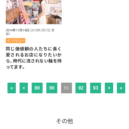
2014年11月14日
（2018年2月7日 更
新）
インタビュー
同じ価値観の人たちに長く
愛されるお店になりたいか
ら、時代に流されない軸を持
ってます。
«
<
89
90
91
92
93
>
»
その他