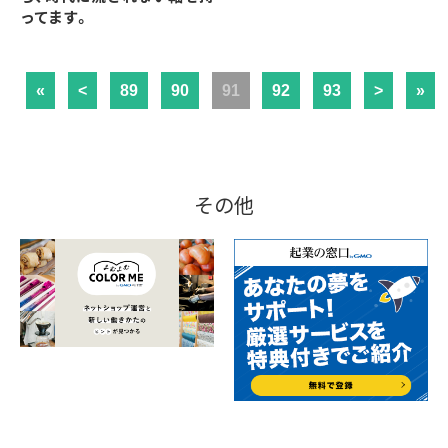
ってます。
«
<
89
90
91
92
93
>
»
その他