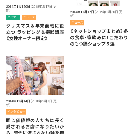
2014年11月20日
（2018年2月7日 更
新）
2014年11月17日
（2019年1月30日 更
新）
セミナー
ニュース
ニュース
クリスマス＆年末商戦に役
《ネットショップまとめ》冬
立つ ラッピング＆撮影講座
の食卓・家飲みに！こだわり
《女性オーナー限定》
のもつ鍋ショップ５選
2014年11月14日
（2018年2月7日 更
新）
インタビュー
同じ価値観の人たちに長く
愛されるお店になりたいか
ら、時代に流されない軸を持