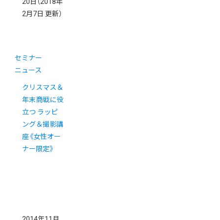
20日
（2018年
2月7日 更新）
セミナー
ニュース
クリスマス＆
年末商戦に役
立つ ラッピ
ング＆撮影講
座《女性オー
ナー限定》
2014年11月