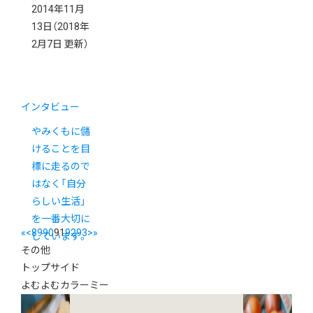
2014年11月
13日
（2018年
2月7日 更新）
インタビュー
やみくもに儲
けることを目
標に走るので
はなく「自分
らしい生活」
を一番大切に
«
<
89
90
91
92
93
>
»
しています。
その他
トップサイド
よむよむカラーミー