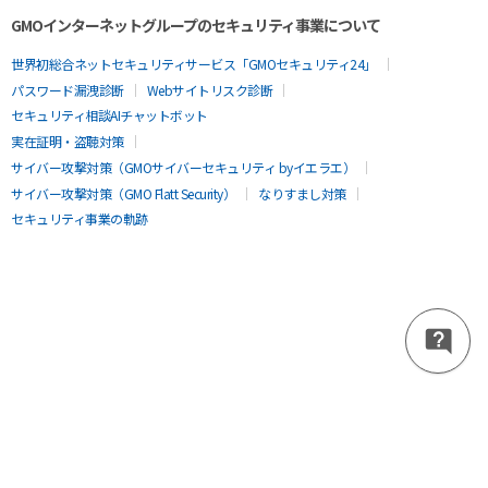
GMOインターネットグループのセキュリティ事業について
世界初総合ネットセキュリティサービス「GMOセキュリティ24」
パスワード漏洩診断
Webサイトリスク診断
セキュリティ相談AIチャットボット
実在証明・盗聴対策
サイバー攻撃対策（GMOサイバーセキュリティ byイエラエ）
サイバー攻撃対策（GMO Flatt Security）
なりすまし対策
セキュリティ事業の軌跡