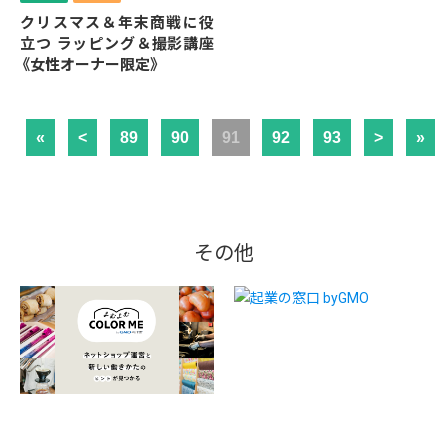
クリスマス＆年末商戦に役
立つ ラッピング＆撮影講座
《女性オーナー限定》
«
<
89
90
91
92
93
>
»
その他