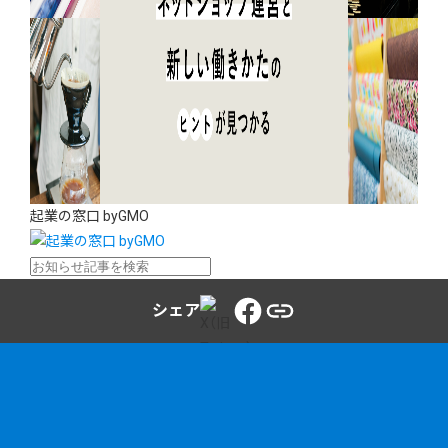
起業の窓口 byGMO
シェア