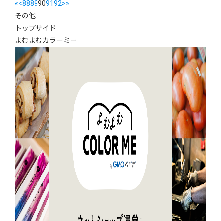
«
<
88
89
90
91
92
>
»
その他
トップサイド
よむよむカラーミー