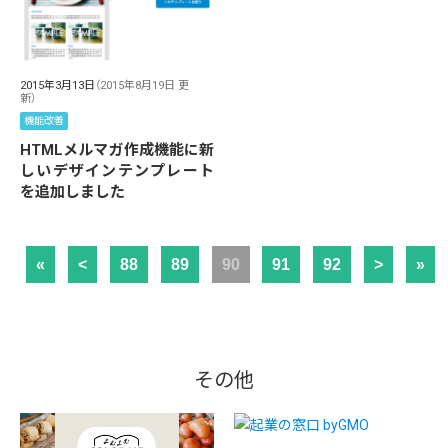
2015年3月13日
（2015年8月19日 更
新）
機能改善
HTMLメルマガ作成機能に新
しいデザインテンプレート
を追加しました
«
<
88
89
90
91
92
>
»
その他