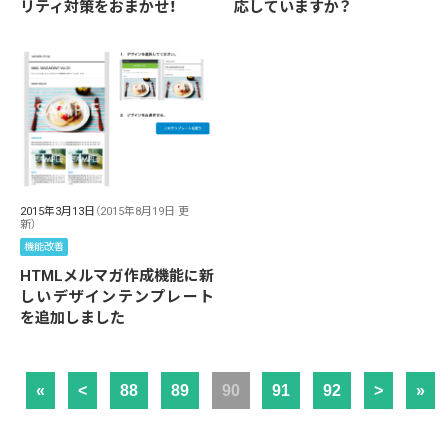
リティ対策をおまかせ！
応していますか？
2015年3月13日
（2015年8月19日 更
新）
機能改善
HTMLメルマガ作成機能に新
しいデザインテンプレート
を追加しました
«
<
88
89
90
91
92
>
»