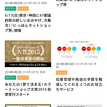
2015年4月20日
（2018年2月7日 更新）
ップ祭
セミナー
ニュース
5/17(日)東京・神田に47都道
府県の新しいおみやげ、大集
合！『にっぽんネットショッ
プ祭』開催
2015年3月25日
（2016年3月29日 更
新）
2015年4月2日
（2018年2月7日 更新）
ニュース
セミナー
ニュース
在庫管理や発送の手間を軽
減してくれる２つのお役立
あなたの1票で決まる！カラ
ちサービス
ーミーショップ大賞2015 投
票受付スタート