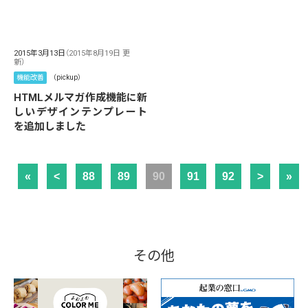
2015年3月13日
（2015年8月19日 更
新）
機能改善
（pickup）
HTMLメルマガ作成機能に新
しいデザインテンプレート
を追加しました
«
<
88
89
90
91
92
>
»
その他