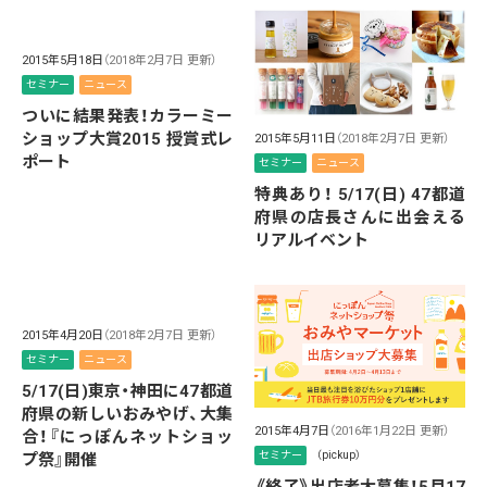
2015年5月18日
（2018年2月7日 更新）
セミナー
ニュース
ついに結果発表！カラーミー
ショップ大賞2015 授賞式レ
2015年5月11日
（2018年2月7日 更新）
ポート
セミナー
ニュース
特典あり！ 5/17(日) 47都道
府県の店長さんに出会える
リアルイベント
2015年4月20日
（2018年2月7日 更新）
セミナー
ニュース
5/17(日)東京・神田に47都道
府県の新しいおみやげ、大集
2015年4月7日
（2016年1月22日 更新）
合！『にっぽんネットショッ
セミナー
（pickup）
プ祭』開催
《終了》出店者大募集！5月17