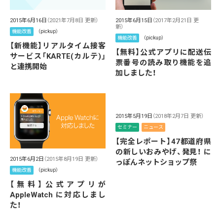
2015年6月16日
（2021年7月8日 更新）
2015年6月15日
（2017年2月21日 更
新）
機能改善
（pickup）
機能改善
（pickup）
【新機能】リアルタイム接客
【無料】公式アプリに配送伝
サービス「KARTE(カルテ)」
票番号の読み取り機能を追
と連携開始
加しました！
2015年5月19日
（2018年2月7日 更新）
セミナー
ニュース
【完全レポート】47都道府県
の新しいおみやげ、発見！ に
2015年6月2日
（2015年8月19日 更新）
っぽんネットショップ祭
機能改善
（pickup）
【無料】公式アプリが
AppleWatch に対応しまし
た！