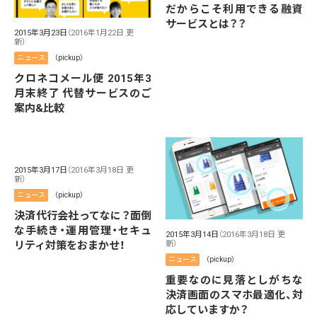
だからこそ利用できる融資
サービスとは？？
2015年3月23日
（2016年1月22日 更
新）
ニュース
（pickup）
クロネコメール便 2015年3
月末終了 代替サービスのご
案内&比較
2015年3月17日
（2016年3月18日 更
新）
ニュース
（pickup）
決済代行会社ってなに？面倒
な手続き・運用管理・セキュ
2015年3月14日
（2016年3月18日 更
リティ対策をおまかせ！
新）
ニュース
（pickup）
重要なのに見落としがちな
決済画面のスマホ最適化、対
応していますか？