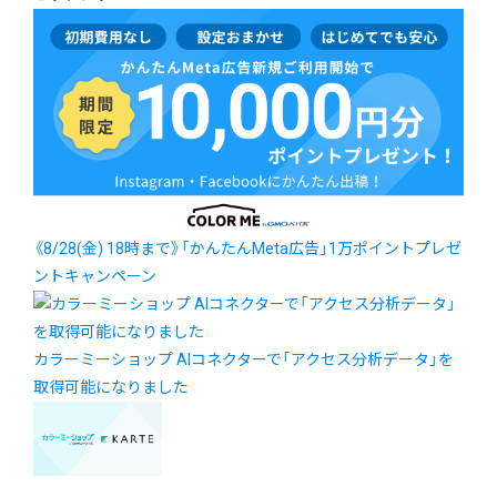
《8/28(金) 18時まで》「かんたんMeta広告」1万ポイントプレゼ
ントキャンペーン
カラーミーショップ AIコネクターで「アクセス分析データ」を
取得可能になりました