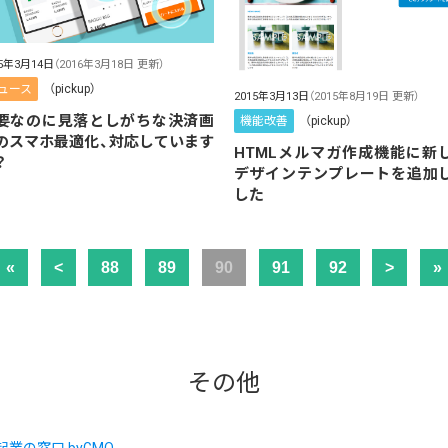
15年3月14日
（2016年3月18日 更新）
ュース
（pickup）
2015年3月13日
（2015年8月19日 更新）
要なのに見落としがちな決済画
機能改善
（pickup）
のスマホ最適化、対応しています
HTMLメルマガ作成機能に新
？
デザインテンプレートを追加
した
«
<
88
89
90
91
92
>
»
その他