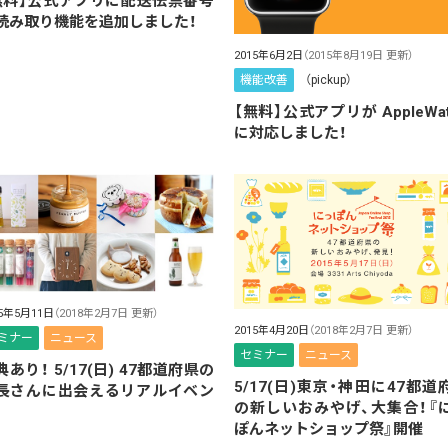
無料】公式アプリに配送伝票番号
読み取り機能を追加しました！
2015年6月2日
（2015年8月19日 更新）
機能改善
（pickup）
【無料】公式アプリが AppleWat
に対応しました！
15年5月11日
（2018年2月7日 更新）
2015年4月20日
（2018年2月7日 更新）
ミナー
ニュース
セミナー
ニュース
典あり！ 5/17(日) 47都道府県の
5/17(日)東京・神田に47都道
長さんに出会えるリアルイベン
の新しいおみやげ、大集合！『
ぽんネットショップ祭』開催