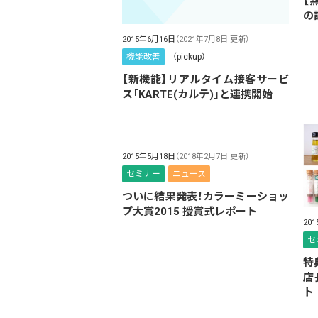
【
の
2015年6月16日
（2021年7月8日 更新）
機能改善
（pickup）
【新機能】リアルタイム接客サービ
ス「KARTE(カルテ)」と連携開始
2015年5月18日
（2018年2月7日 更新）
セミナー
ニュース
ついに結果発表！カラーミーショッ
プ大賞2015 授賞式レポート
20
セ
特
店
ト