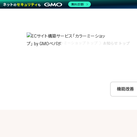
無料診断
特長
特長
Amaz
特長一覧を見る
Word
商材一覧を見る
越境E
カラーミーショップ トップ
お知らせ トップ
代行
運営サポート
機能一覧を見る
プラ
事例
料金
事例
デザイ
ブラン
サポート一覧を見る
プレミ
事例イ
プラン・料金一覧を見る
設定代
さまざ
お役立ち資料を見る
ラージ
ショッ
開発・
売上に
レギュ
機能改善
ショッ
顧客ロ
モバイ
複数店