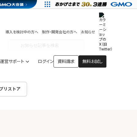
その他
開発中・提供予定の機能
テンプレート一覧
導入を検討中の方へ
制作・開発会社の方へ
お知らせ
アプリストア
ヘルプを見る
ヘルプセンター
運営サポート
ログイン
資料請求
無料お試し
プリストア