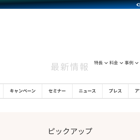
別に見る
業種別に見る
on Pay導入
食品販売
Press導入
ファッション販売
C（海外販売）
雑貨販売
サービスを見る
運営ノウハウを見る
ンを見る
プランを比較する
を見る
事例資料をみる
ン制作代行
イベント・セミナー
ディングの強化
アム
料金シミュレーション
ンタビュー
食品
特長
料金
事例
最新情報
行
コミュニティイベントCarty
まな販売方法
他社サービスとの比較
プ事例
ファッション
API連携代行
よむよむカラーミー
つながる集客
ラー
雑貨
キャンペーン
セミナー
ニュース
プレス
ア
YouTubeチャンネル
ピングカート
イヤリティを向上
ルアプリ
ピックアップ
舗との連携