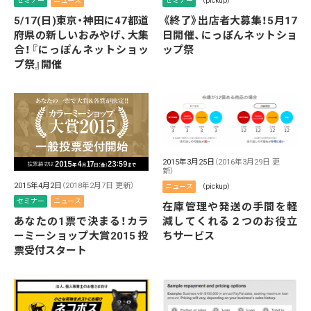
セミナー
ニュース
セミナー
（pickup）
5/17(日)東京・神田に47都道
《終了》出店者大募集！5月17
府県の新しいおみやげ、大集
日開催、にっぽんネットショ
合！『にっぽんネットショッ
ップ祭
プ祭』開催
2015年3月25日
（2016年3月29日 更
新）
2015年4月2日
（2018年2月7日 更新）
ニュース
（pickup）
セミナー
ニュース
在庫管理や発送の手間を軽
減してくれる２つのお役立
あなたの1票で決まる！カラ
ちサービス
ーミーショップ大賞2015 投
票受付スタート