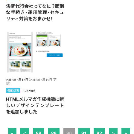
決済代行会社ってなに？面倒
な手続き・運用管理・セキュ
リティ対策をおまかせ！
2015年3月13日
（2015年8月19日 更
新）
機能改善
（pickup）
HTMLメルマガ作成機能に新
しいデザインテンプレート
を追加しました
«
<
88
89
90
91
92
>
»