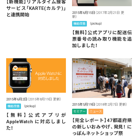
【新機能】リアルタイム接客
サービス「KARTE(カルテ)」
2015年6月15日
（2017年2月21日 更
と連携開始
新）
機能改善
（pickup）
【無料】公式アプリに配送伝
票番号の読み取り機能を追
加しました！
2015年6月2日
（2015年8月19日 更新）
2015年5月19日
（2018年2月7日 更新）
機能改善
（pickup）
セミナー
ニュース
【無料】公式アプリが
【完全レポート】47都道府県
AppleWatch に対応しまし
の新しいおみやげ、発見！ に
た！
っぽんネットショップ祭