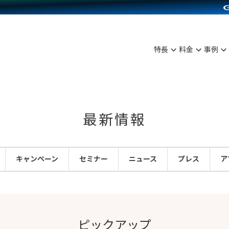
C（海外販売）
雑貨販売
サービスを見る
運営ノウハウを見る
ンを見る
を見る
プランを比較する
事例資料をみる
ディングの強化
ン制作代行
イベント・セミナー
アム
ンタビュー
料金シミュレーション
食品
特長
料金
事例
まな販売方法
行
コミュニティイベントCarty
プ事例
他社サービスとの比較
ファッション
つながる集客
API連携代行
よむよむカラーミー
ラー
雑貨
ピングカート
YouTubeチャンネル
最新情報
イヤリティを向上
ルアプリ
キャンペーン
セミナー
ニュース
プレス
ア
舗との連携
ピックアップ