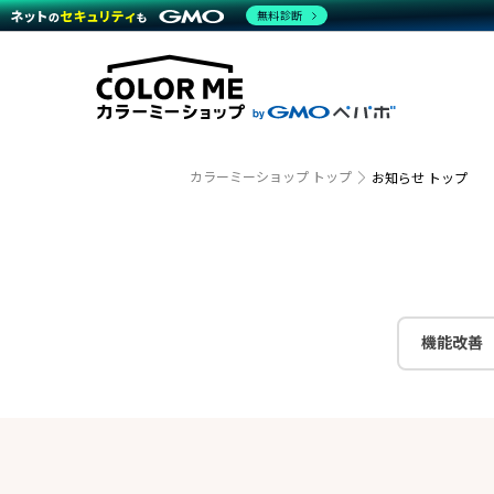
商材一覧を見る
無料診断
越境E
代行
運営サポート
機能一覧を見る
プラ
事例
料金
事例
ブラン
デザイ
サポート一覧を見る
プレミ
事例イ
プラン・料金一覧を見る
さまざ
設定代
お役立ち資料を見る
ラージ
ショッ
売上に
開発・
カラーミーショップ トップ
お知らせ トップ
レギュ
ショッ
顧客ロ
モバイ
機能改善
複数店