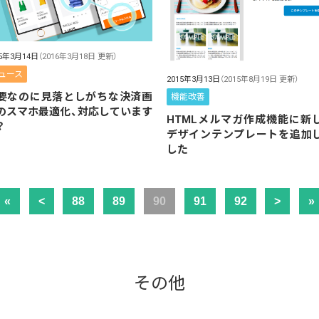
15年3月14日
（2016年3月18日 更新）
ュース
2015年3月13日
（2015年8月19日 更新）
要なのに見落としがちな決済画
機能改善
のスマホ最適化、対応しています
HTMLメルマガ作成機能に新
？
デザインテンプレートを追加
した
«
<
88
89
90
91
92
>
»
その他