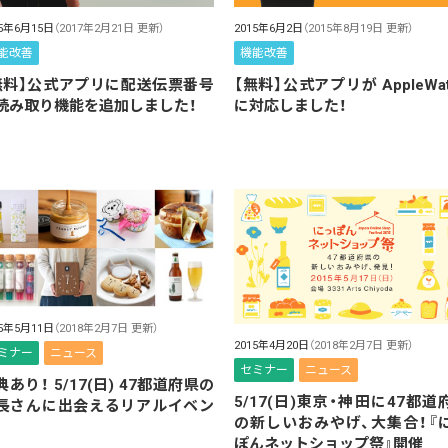
15年6月15日
（2017年2月21日 更新）
2015年6月2日
（2015年8月19日 更新）
能改善
機能改善
無料】公式アプリに配送伝票番号
【無料】公式アプリが AppleWat
読み取り機能を追加しました！
に対応しました！
15年5月11日
（2018年2月7日 更新）
2015年4月20日
（2018年2月7日 更新）
ミナー
ニュース
セミナー
ニュース
典あり！ 5/17(日) 47都道府県の
5/17(日)東京・神田に47都道
長さんに出会えるリアルイベン
の新しいおみやげ、大集合！『
ぽんネットショップ祭』開催