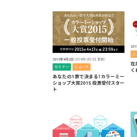
20
ニ
2015年4月2日
（2018年2月7日 更新）
在
セミナー
ニュース
く
あなたの1票で決まる！カラーミー
ショップ大賞2015 投票受付スター
ト