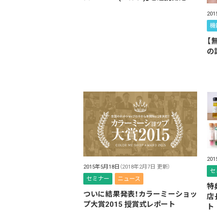
20
機
【
の
20
2015年5月18日
（2018年2月7日 更新）
セ
セミナー
ニュース
特
ついに結果発表！カラーミーショッ
店
プ大賞2015 授賞式レポート
ト