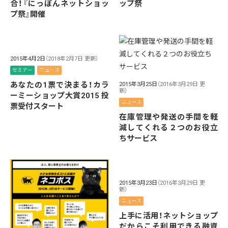
合！『にっぽんネットショッ
ップ祭
プ祭』開催
2015年4月2日
（2018年2月7日 更新）
セミナー
ニュース
あなたの1票で決まる！カラ
2015年3月25日
（2016年3月29日 更
新）
ーミーショップ大賞2015 投
ニュース
票受付スタート
在庫管理や発送の手間を軽
減してくれる２つのお役立
ちサービス
2015年3月23日
（2016年3月29日 更
新）
ニュース
上手に活用！ネットショップ
だからこそ利用できる融資