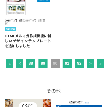
2015年3月13日
（2015年8月19日 更
新）
機能改善
HTMLメルマガ作成機能に新
しいデザインテンプレート
を追加しました
«
<
88
89
90
91
92
>
»
その他