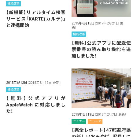
機能改善
【新機能】リアルタイム接客
サービス「KARTE(カルテ)」
2015年6月15日
（2017年2月21日 更
と連携開始
新）
機能改善
【無料】公式アプリに配送伝
票番号の読み取り機能を追
加しました！
2015年6月2日
（2015年8月19日 更新）
機能改善
【無料】公式アプリが
AppleWatch に対応しまし
た！
2015年5月19日
（2018年2月7日 更新）
セミナー
ニュース
【完全レポート】47都道府県
の新しいおみやげ、発見！ に