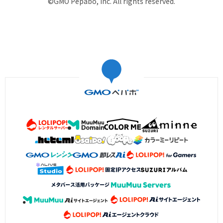
©GMO Pepabo, Inc. All rights reserved.