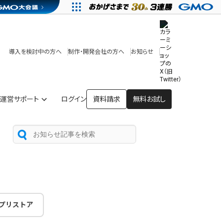
その他
開発中・提供予定の機能
テンプレート一覧
導入を検討中の方へ
制作・開発会社の方へ
お知らせ
アプリストア
ヘルプを見る
ヘルプセンター
運営サポート
ログイン
資料請求
無料お試し
プリストア