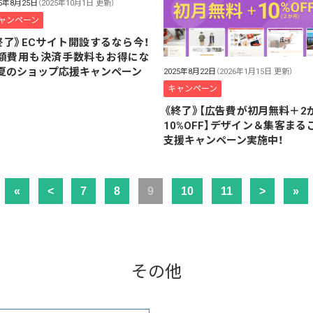
25年8月25日
（2025年10月1日 更新）
ャンペーン
終了》ECサイト開設するなら今！
額費用も決済手数料もお得にな
夏のショップ応援キャンペーン
2025年8月22日
（2026年1月15日 更新）
キャンペーン
《終了》【広告費が初月無料＋2
10%OFF】デザイン＆集客まる
支援キャンペーン実施中！
«
<
7
8
9
10
11
>
»
その他