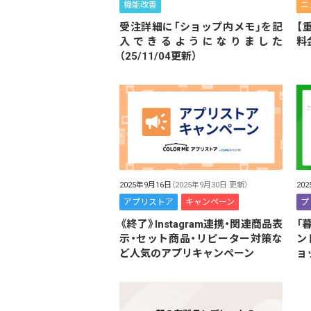
機能改善
ニ
受注詳細に「ショップ内メモ」を記
【
入できるようになりました
料
（25/11/04更新）
2025年9月16日
（2025年9月30日 更新）
20
アプリストア
キャンペーン
プ
《終了》Instagram連携・関連商品表
「
示・セット商品・リピーター対策な
ン
ど人気のアプリキャンペーン
ョ