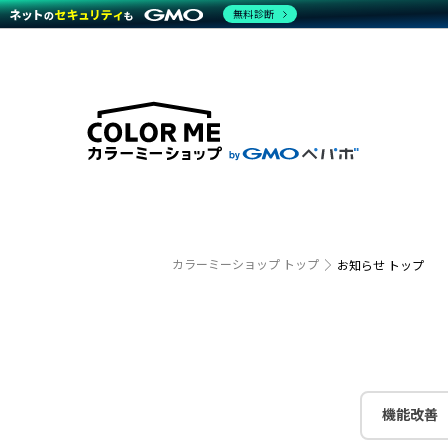
無料診断
特長
特長
Amaz
特長一覧を見る
Word
商材一覧を見る
越境E
代行
運営サポート
機能一覧を見る
プラ
事例
料金
事例
デザイ
ブラン
サポート一覧を見る
プレミ
事例イ
プラン・料金一覧を見る
設定代
さまざ
お役立ち資料を見る
ラージ
ショッ
開発・
売上に
カラーミーショップ トップ
お知らせ トップ
レギュ
ショッ
顧客ロ
モバイ
機能改善
複数店