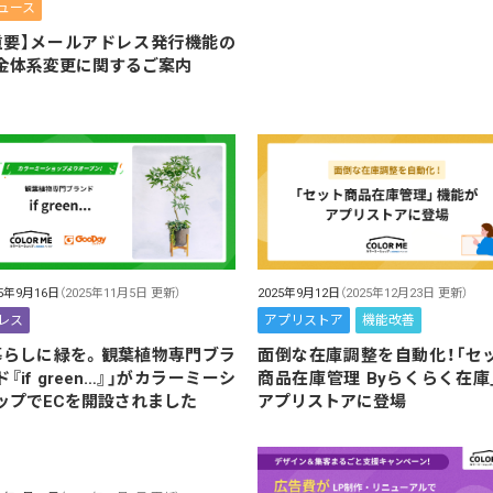
ュース
重要】メールアドレス発行機能の
金体系変更に関するご案内
25年9月16日
（2025年11月5日 更新）
2025年9月12日
（2025年12月23日 更新）
レス
アプリストア
機能改善
暮らしに緑を。観葉植物専門ブラ
面倒な在庫調整を自動化！「セ
ド『if green…』」がカラーミーシ
商品在庫管理 Byらくらく在庫
ップでECを開設されました
アプリストアに登場