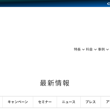
別に見る
業種別に見る
on Pay導入
食品販売
Press導入
ファッション販売
C（海外販売）
雑貨販売
サービスを見る
運営ノウハウを見る
ンを見る
プランを比較する
を見る
事例資料をみる
ン制作代行
イベント・セミナー
ディングの強化
アム
料金シミュレーション
ンタビュー
食品
特長
料金
事例
行
コミュニティイベントCarty
まな販売方法
他社サービスとの比較
プ事例
ファッション
API連携代行
よむよむカラーミー
つながる集客
ラー
雑貨
YouTubeチャンネル
ピングカート
最新情報
イヤリティを向上
ルアプリ
キャンペーン
セミナー
ニュース
プレス
ア
舗との連携