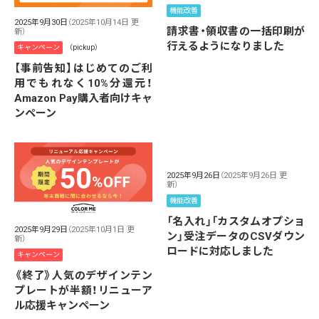
機能改善
2025年9月30日
（2025年10月14日 更
請求書・領収書の一括印刷が
新）
行えるようになりました
キャンペーン
（pickup）
【事前告知】はじめてのご利
用でもれなく10%分還元！
Amazon Pay購入者向けキャ
ンペーン
2025年9月26日
（2025年9月26日 更
新）
機能改善
「名入れ」「カスタムオプショ
2025年9月29日
（2025年10月1日 更
ン」受注データのCSVダウン
新）
ロードに対応しました
キャンペーン
《終了》人気のデザインテン
プレートが半額！リニューア
ル応援キャンペーン