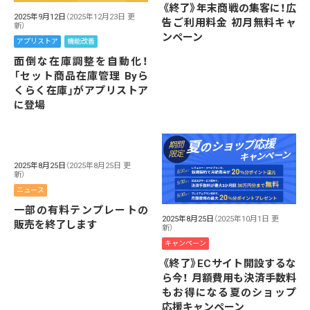
《終了》年末商戦の集客に！広
2025年9月12日
（2025年12月23日 更
告ご利用料金 初月無料キャ
新）
ンペーン
アプリストア
機能改善
面倒な在庫調整を自動化！
「セット商品在庫管理 Byら
くらく在庫」がアプリストア
に登場
2025年8月25日
（2025年8月25日 更
新）
ニュース
一部の有料テンプレートの
2025年8月25日
（2025年10月1日 更
販売を終了します
新）
キャンペーン
《終了》ECサイト開設するな
ら今！ 月額費用も決済手数料
もお得になる夏のショップ
応援キャンペーン