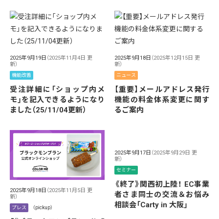
2025年9月19日
（2025年11月4日 更
2025年9月18日
（2025年12月15日 更
新）
新）
機能改善
ニュース
受注詳細に「ショップ内メ
【重要】メールアドレス発行
モ」を記入できるようになり
機能の料金体系変更に関す
ました（25/11/04更新）
るご案内
2025年9月17日
（2025年9月29日 更
新）
セミナー
《終了》関西初上陸！ EC事業
2025年9月18日
（2025年11月5日 更
者さま同士の交流＆お悩み
新）
相談会「Carty in 大阪」
プレス
（pickup）