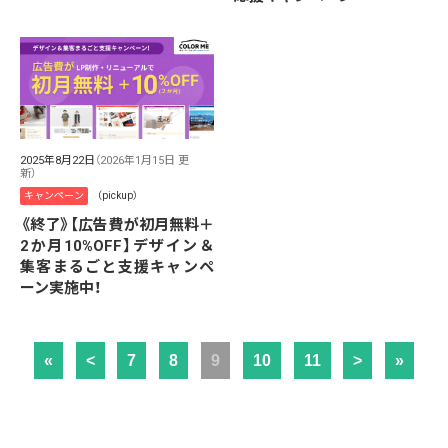
2025年8月22日
（2026年1月15日 更
新）
キャンペーン
（pickup）
《終了》【広告費が初月無料＋
2か月10%OFF】デザイン＆
集客まるごと支援キャンペ
ーン実施中！
«
<
7
8
9
10
11
>
»