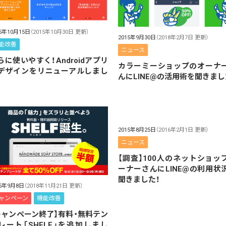
15年10月15日
（2015年10月30日 更新）
2015年9月30日
（2018年2月7日 更新）
能改善
ニュース
らに使いやすく！Androidアプリ
カラーミーショップのオーナ
デザインをリニューアルしまし
んにLINE@の活用術を聞きまし
。
2015年8月25日
（2016年2月1日 更新）
ニュース
【調査】100人のネットショッ
ーナーさんにLINE@の利用状
聞きました！
15年9月8日
（2018年11月21日 更新）
ャンペーン
機能改善
キャンペーン終了】有料・無料テン
レート「SHELF」を追加しまし