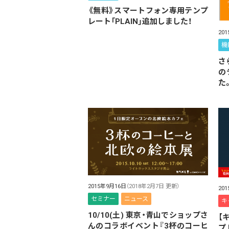
《無料》スマートフォン専用テンプ
レート「PLAIN」追加しました！
20
機
さ
の
た
2015年9月16日
（2018年2月7日 更新）
20
セミナー
ニュース
キ
10/10(土) 東京・青山でショップさ
【
んのコラボイベント『3杯のコーヒ
プ