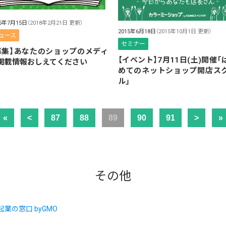
15年7月15日
（2018年2月21日 更新）
2015年6月18日
（2015年10月1日 更新）
ュース
セミナー
募集】あなたのショップのメディ
【イベント】7月11日(土)開催「
掲載情報おしえてください
めてのネットショップ開店ス
ル」
«
<
87
88
89
90
91
>
»
その他