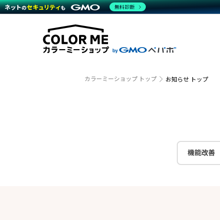
商材一覧を見る
無料診断
越境E
代行
運営サポート
機能一覧を見る
プラ
事例
料金
事例
デザイ
ブラン
サポート一覧を見る
プレミ
事例イ
プラン・料金一覧を見る
設定代
さまざ
お役立ち資料を見る
ラージ
ショッ
開発・
売上に
カラーミーショップ トップ
お知らせ トップ
レギュ
ショッ
顧客ロ
モバイ
機能改善
複数店