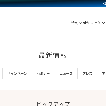
C（海外販売）
雑貨販売
サービスを見る
運営ノウハウを見る
ンを見る
プランを比較する
を見る
事例資料をみる
ン制作代行
イベント・セミナー
ディングの強化
アム
料金シミュレーション
ンタビュー
食品
特長
料金
事例
行
コミュニティイベントCarty
まな販売方法
他社サービスとの比較
プ事例
ファッション
API連携代行
よむよむカラーミー
つながる集客
ラー
雑貨
YouTubeチャンネル
ピングカート
最新情報
イヤリティを向上
ルアプリ
キャンペーン
セミナー
ニュース
プレス
ア
舗との連携
ピックアップ