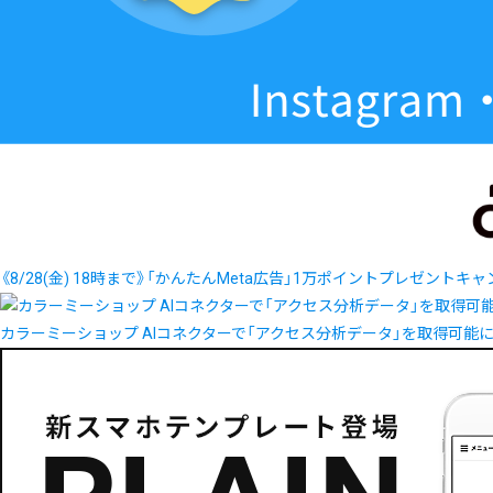
《8/28(金) 18時まで》「かんたんMeta広告」1万ポイントプレゼントキ
カラーミーショップ AIコネクターで「アクセス分析データ」を取得可能