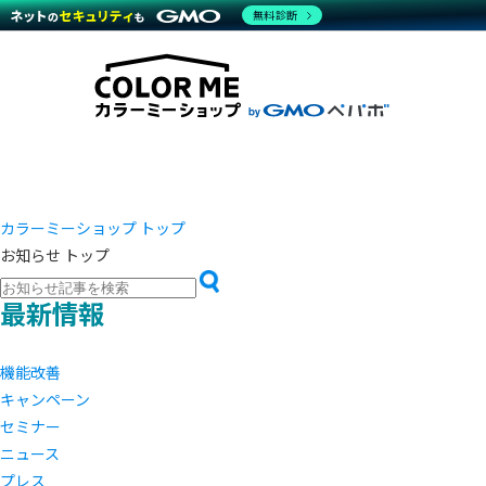
商材一覧を見る
無料診断
越境E
代行
運営サポート
機能一覧を見る
プラ
事例
料金
事例
デザイ
ブラン
サポート一覧を見る
プレミ
事例イ
プラン・料金一覧を見る
設定代
さまざ
お役立ち資料を見る
ラージ
ショッ
開発・
売上に
レギュ
ショッ
カラーミーショップ トップ
お知らせ トップ
顧客ロ
モバイ
最新情報
複数店
機能改善
キャンペーン
セミナー
ニュース
プレス