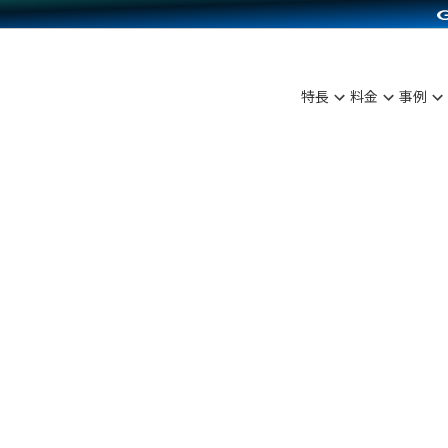
C（海外販売）
雑貨販売
サービスを見る
運営ノウハウを見る
ンを見る
プランを比較する
を見る
事例資料をみる
ン制作代行
イベント・セミナー
ディングの強化
アム
料金シミュレーション
ンタビュー
食品
特長
料金
事例
行
コミュニティイベントCarty
まな販売方法
他社サービスとの比較
プ事例
ファッション
API連携代行
よむよむカラーミー
つながる集客
ラー
雑貨
YouTubeチャンネル
ピングカート
イヤリティを向上
ルアプリ
舗との連携