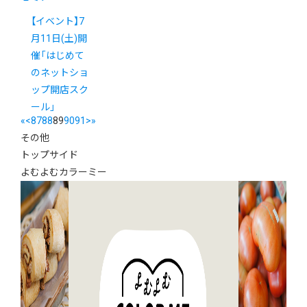
【イベント】7
月11日(土)開
催「はじめて
のネットショ
ップ開店スク
ール」
«
<
87
88
89
90
91
>
»
その他
トップサイド
よむよむカラーミー