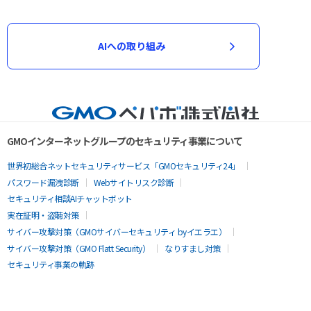
AIへの取り組み
GMOインターネットグループのセキュリティ事業について
世界初総合ネットセキュリティサービス「GMOセキュリティ24」
パスワード漏洩診断
Webサイトリスク診断
セキュリティ相談AIチャットボット
実在証明・盗聴対策
サイバー攻撃対策（GMOサイバーセキュリティ byイエラエ）
サイバー攻撃対策（GMO Flatt Security）
なりすまし対策
セキュリティ事業の軌跡