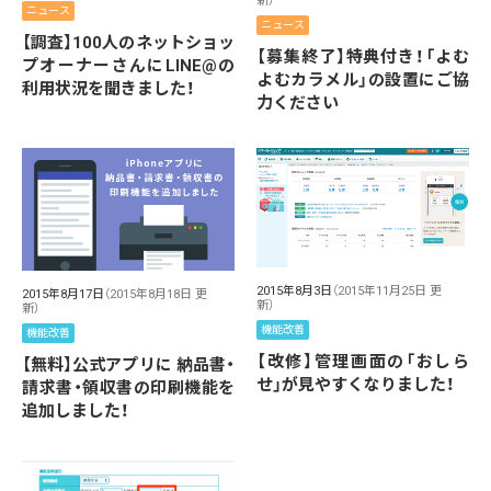
新）
ニュース
ニュース
【調査】100人のネットショッ
【募集終了】特典付き！「よむ
プオーナーさんにLINE@の
よむカラメル」の設置にご協
利用状況を聞きました！
力ください
2015年8月3日
（2015年11月25日 更
2015年8月17日
（2015年8月18日 更
新）
新）
機能改善
機能改善
【改修】管理画面の「おしら
【無料】公式アプリに 納品書・
せ」が見やすくなりました！
請求書・領収書の印刷機能を
追加しました！