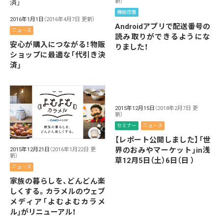
新）
機能改善
2016年1月1日
（2016年4月7日 更新）
Androidアプリで配送番号の
ニュース
読み取りができるようにな
安心が購入につながる！物販
りました！
ショップに最適な「代引き決
済」
2015年12月15日
（2018年2月7日 更
新）
セミナー
ニュース
【レポート公開しました】「世
界のおみやマーケット」in浅
2015年12月21日
（2016年1月22日 更
新）
草12月5日（土）6日（日 ）
ニュース
家族の暮らしを、どんどん楽
しくする。カラメルのウェブ
メディア「よむよむカラメ
ル」がリニューアル！