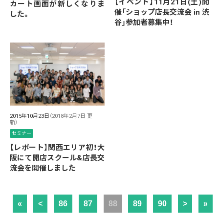
【イベント】11月21日(土)開
カート画面が新しくなりま
催「ショップ店長交流会 in 渋
した。
谷」参加者募集中！
2015年10月23日
（2018年2月7日 更
新）
セミナー
【レポート】関西エリア初！大
阪にて開店スクール&店長交
流会を開催しました
«
<
86
87
88
89
90
>
»