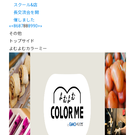
スクール&店
長交流会を開
催しました
«
<
86
87
88
89
90
>
»
その他
トップサイド
よむよむカラーミー