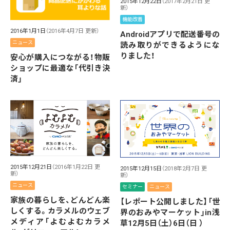
2015年12月22日
（2017年2月21日 更
新）
機能改善
2016年1月1日
（2016年4月7日 更新）
Androidアプリで配送番号の
ニュース
読み取りができるようにな
りました！
安心が購入につながる！物販
ショップに最適な「代引き決
済」
2015年12月21日
（2016年1月22日 更
2015年12月15日
（2018年2月7日 更
新）
新）
ニュース
セミナー
ニュース
家族の暮らしを、どんどん楽
【レポート公開しました】「世
しくする。カラメルのウェブ
界のおみやマーケット」in浅
メディア「よむよむカラメ
草12月5日（土）6日（日 ）