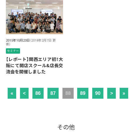
2015年10月23日
（2018年2月7日 更
新）
セミナー
【レポート】関西エリア初！大
阪にて開店スクール&店長交
流会を開催しました
«
<
86
87
88
89
90
>
»
その他