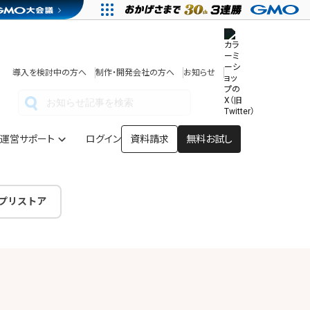
その他
開発中・提供予定の機能
テンプレート一覧
導入を検討中の方へ
制作・開発会社の方へ
お知らせ
アプリストア
ヘルプを見る
ヘルプセンター
運営サポート
ログイン
資料請求
無料お試し
プリストア