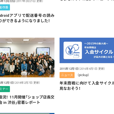
15年12月22日
（2017年2月21日 更新）
能改善
ndroidアプリで配送番号の読み
りができるようになりました！
2015年12月1日
（2016年4月1日 更新）
ニュース
（pickup）
年末商戦に向けて入金サイク
15年12月1日
（2018年2月7日 更新）
見なおそう！
ミナー
盛況！ 11月開催「ショップ店長交
会 in 渋谷」密着レポート