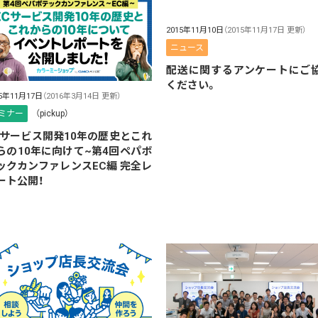
2015年11月10日
（2015年11月17日 更新）
ニュース
配送に関するアンケートにご
ください。
15年11月17日
（2016年3月14日 更新）
ミナー
（pickup）
Cサービス開発10年の歴史とこれ
らの10年に向けて~第4回ペパボ
ックカンファレンスEC編 完全レ
ート公開！