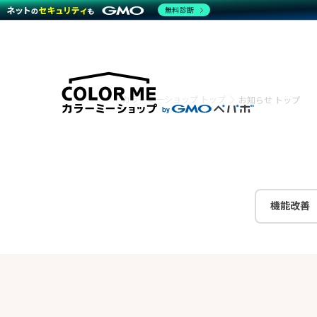
無料診断
特長
特長
Amaz
特長一覧を見る
Word
商材一覧を見る
越境E
カラーミーショップ トップ
お知らせ トップ
代行
運営サポート
機能一覧を見る
プラ
事例
料金
事例
デザイ
ブラン
サポート一覧を見る
プレミ
事例イ
プラン・料金一覧を見る
設定代
さまざ
お役立ち資料を見る
ラージ
ショッ
開発・
売上に
レギュ
機能改善
ショッ
顧客ロ
モバイ
複数店