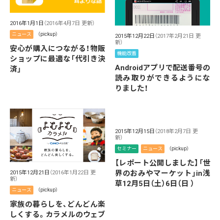
2016年1月1日
（2016年4月7日 更新）
ニュース
（pickup）
2015年12月22日
（2017年2月21日 更
新）
安心が購入につながる！物販
機能改善
ショップに最適な「代引き決
Androidアプリで配送番号の
済」
読み取りができるようにな
りました！
2015年12月15日
（2018年2月7日 更
新）
セミナー
ニュース
（pickup）
【レポート公開しました】「世
界のおみやマーケット」in浅
2015年12月21日
（2016年1月22日 更
新）
草12月5日（土）6日（日 ）
ニュース
（pickup）
家族の暮らしを、どんどん楽
しくする。カラメルのウェブ