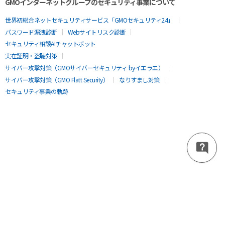
GMOインターネットグループのセキュリティ事業について
世界初総合ネットセキュリティサービス「GMOセキュリティ24」
パスワード漏洩診断
Webサイトリスク診断
セキュリティ相談AIチャットボット
実在証明・盗聴対策
サイバー攻撃対策（GMOサイバーセキュリティ byイエラエ）
サイバー攻撃対策（GMO Flatt Security）
なりすまし対策
セキュリティ事業の軌跡