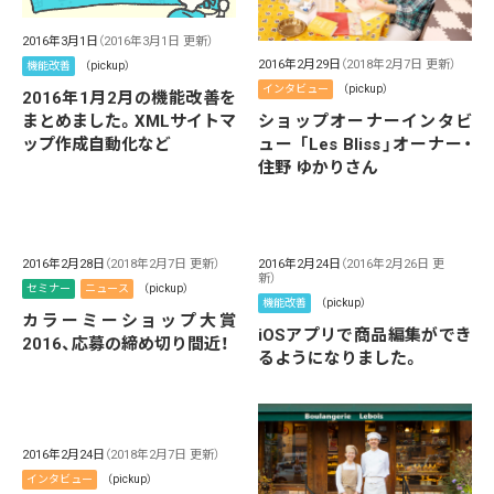
2016年3月1日
（2016年3月1日 更新）
2016年2月29日
（2018年2月7日 更新）
機能改善
（pickup）
インタビュー
（pickup）
2016年1月2月の機能改善を
ショップオーナーインタビ
まとめました。XMLサイトマ
ュー 「Les Bliss」オーナー・
ップ作成自動化など
住野 ゆかりさん
2016年2月28日
（2018年2月7日 更新）
2016年2月24日
（2016年2月26日 更
新）
セミナー
ニュース
（pickup）
機能改善
（pickup）
カラーミーショップ大賞
iOSアプリで商品編集ができ
2016、応募の締め切り間近！
るようになりました。
2016年2月24日
（2018年2月7日 更新）
インタビュー
（pickup）