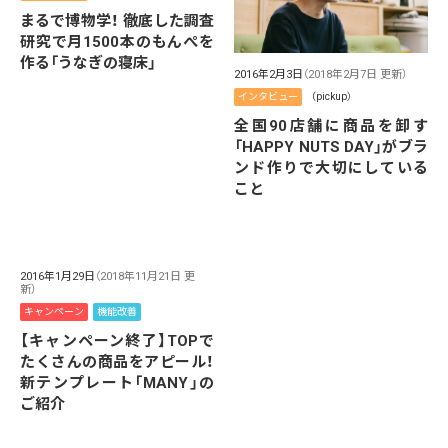
まるで博物学！ 徹底した調査
研究で月1500本のもんぺを
作る「うなぎの寝床」
2016年2月3日
（2018年2月7日 更新）
インタビュー
（pickup）
全国90店舗に商品を卸す
「HAPPY NUTS DAY」がブラ
ンド作りで大切にしている
こと
2016年1月29日
（2018年11月21日 更
新）
キャンペーン
機能改善
【キャンペーン終了】TOPで
たくさんの商品をアピール！
新テンプレート「MANY」の
ご紹介