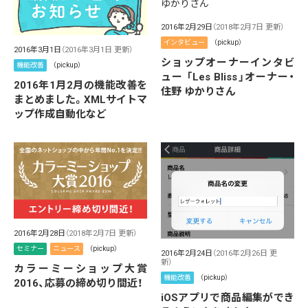
2016年2月29日
（2018年2月7日 更新）
インタビュー
（pickup）
2016年3月1日
（2016年3月1日 更新）
ショップオーナーインタビ
機能改善
（pickup）
ュー 「Les Bliss」オーナー・
2016年1月2月の機能改善を
住野 ゆかりさん
まとめました。XMLサイトマ
ップ作成自動化など
2016年2月28日
（2018年2月7日 更新）
セミナー
ニュース
（pickup）
2016年2月24日
（2016年2月26日 更
新）
カラーミーショップ大賞
機能改善
（pickup）
2016、応募の締め切り間近！
iOSアプリで商品編集ができ