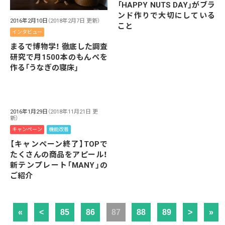
「HAPPY NUTS DAY」がブラ
ンド作りで大切にしている
2016年2月10日
（2018年2月7日 更新）
こと
インタビュー
まるで博物学！ 徹底した調査
研究で月1500本のもんぺを
作る「うなぎの寝床」
2016年1月29日
（2018年11月21日 更
新）
キャンペーン
機能改善
【キャンペーン終了】TOPで
たくさんの商品をアピール！
新テンプレート「MANY」の
ご紹介
«
<
85
86
87
88
89
>
»