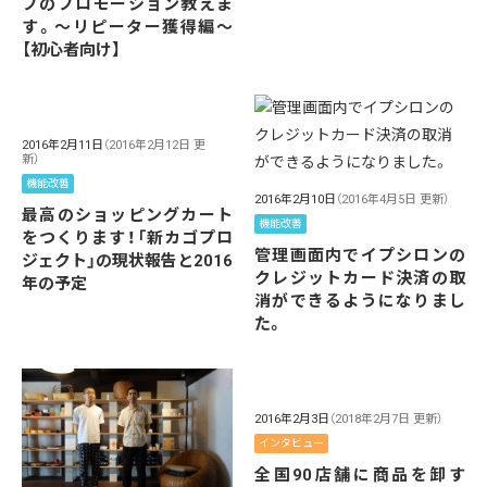
プのプロモーション教えま
す。〜リピーター獲得編〜
【初心者向け】
2016年2月11日
（2016年2月12日 更
新）
機能改善
2016年2月10日
（2016年4月5日 更新）
最高のショッピングカート
機能改善
をつくります！「新カゴプロ
管理画面内でイプシロンの
ジェクト」の現状報告と2016
クレジットカード決済の取
年の予定
消ができるようになりまし
た。
2016年2月3日
（2018年2月7日 更新）
インタビュー
全国90店舗に商品を卸す