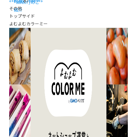
«
<
85
86
87
88
89
>
»
「MANY」のご
その他
紹介
トップサイド
よむよむカラーミー