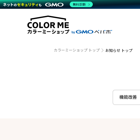
商材一覧を見る
無料診断
越境E
代行
運営サポート
機能一覧を見る
プラ
事例
料金
事例
デザイ
ブラン
サポート一覧を見る
プレミ
事例イ
プラン・料金一覧を見る
設定代
さまざ
お役立ち資料を見る
ラージ
ショッ
開発・
売上に
カラーミーショップ トップ
お知らせ トップ
レギュ
ショッ
顧客ロ
モバイ
機能改善
複数店