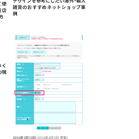
デザインを参考にしたい海外・輸入
て使
雑貨のおすすめネットショップ事
貨店
例
方
つく
の現
2016年2月10日
（2016年4月5日 更新）