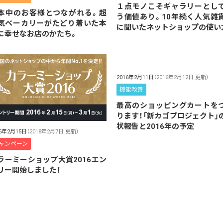
１点モノこそギャラリーとし
本中のお客様とつながれる。超
う価値あり。10年続く人気雑
気ベーカリーがたどり着いた本
に聞いたネットショップの使い
に幸せなお店のかたち。
2016年2月11日
（2016年2月12日 更新）
機能改善
最高のショッピングカートを
ります！「新カゴプロジェクト」
状報告と2016年の予定
16年2月15日
（2018年2月7日 更新）
ャンペーン
ラーミーショップ大賞2016エン
リー開始しました！