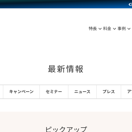
C（海外販売）
雑貨販売
サービスを見る
運営ノウハウを見る
ンを見る
プランを比較する
を見る
事例資料をみる
ン制作代行
イベント・セミナー
ディングの強化
アム
料金シミュレーション
ンタビュー
食品
特長
料金
事例
行
コミュニティイベントCarty
まな販売方法
他社サービスとの比較
プ事例
ファッション
API連携代行
よむよむカラーミー
つながる集客
ラー
雑貨
YouTubeチャンネル
ピングカート
最新情報
イヤリティを向上
ルアプリ
キャンペーン
セミナー
ニュース
プレス
ア
舗との連携
ピックアップ