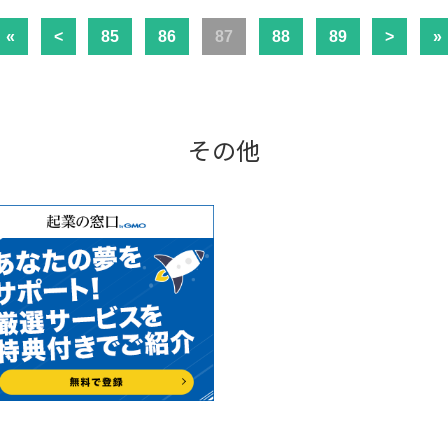
«
<
85
86
87
88
89
>
»
その他