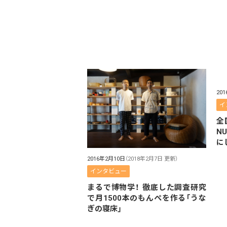
20
イ
全
N
に
2016年2月10日
（2018年2月7日 更新）
インタビュー
まるで博物学！ 徹底した調査研究
で月1500本のもんぺを作る「うな
ぎの寝床」