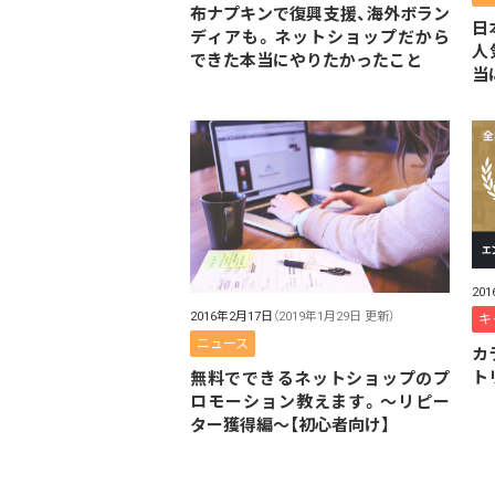
布ナプキンで復興支援、海外ボラン
日
ディアも。ネットショップだから
人
できた本当にやりたかったこと
当
20
2016年2月17日
（2019年1月29日 更新）
キ
ニュース
カ
ト
無料でできるネットショップのプ
ロモーション教えます。〜リピー
ター獲得編〜【初心者向け】