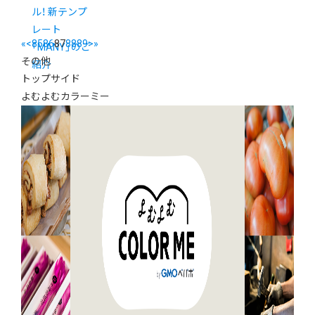
ル！ 新テンプ
レート
«
<
85
86
87
88
89
>
»
「MANY」のご
その他
紹介
トップサイド
よむよむカラーミー