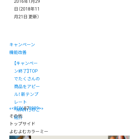
2016年1月29
日
（2018年11
月21日 更新）
キャンペーン
機能改善
【キャンペー
ン終了】TOP
でたくさんの
商品をアピー
ル！ 新テンプ
レート
«
<
85
86
87
88
89
>
»
「MANY」のご
その他
紹介
トップサイド
よむよむカラーミー