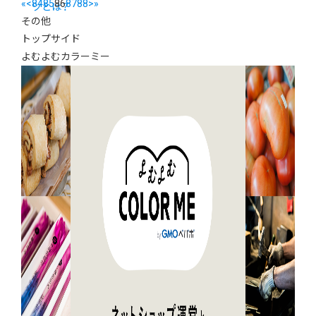
«
<
84
85
86
87
88
>
»
ツとは？
その他
トップサイド
よむよむカラーミー