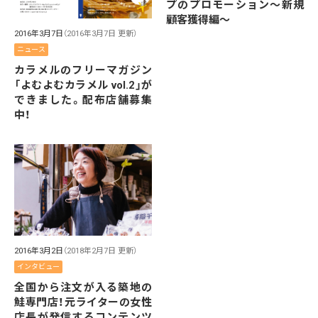
プのプロモーション〜新規
顧客獲得編〜
2016年3月7日
（2016年3月7日 更新）
ニュース
カラメルのフリーマガジン
「よむよむカラメル vol.2」が
できました。配布店舗募集
中！
2016年3月2日
（2018年2月7日 更新）
インタビュー
全国から注文が入る築地の
鮭専門店！元ライターの女性
店長が発信するコンテンツ