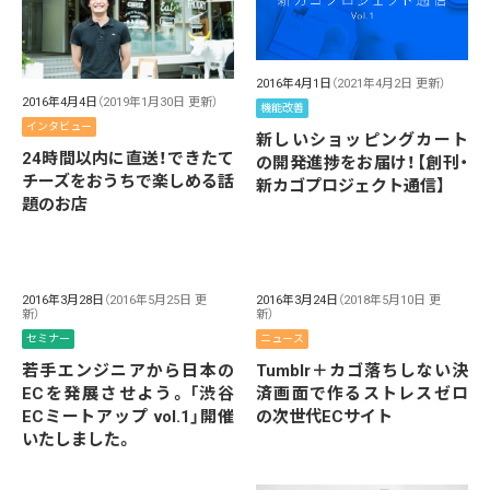
2016年4月1日
（2021年4月2日 更新）
2016年4月4日
（2019年1月30日 更新）
機能改善
インタビュー
新しいショッピングカート
24時間以内に直送！できたて
の開発進捗をお届け！【創刊・
チーズをおうちで楽しめる話
新カゴプロジェクト通信】
題のお店
2016年3月28日
（2016年5月25日 更
2016年3月24日
（2018年5月10日 更
新）
新）
セミナー
ニュース
若手エンジニアから日本の
Tumblr＋カゴ落ちしない決
ECを発展させよう。「渋谷
済画面で作るストレスゼロ
ECミートアップ vol.1」開催
の次世代ECサイト
いたしました。