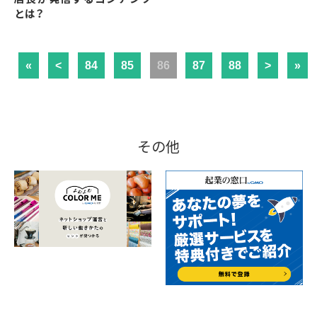
とは？
«
<
84
85
86
87
88
>
»
その他